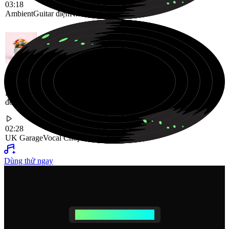
03:18
Ambient
Guitar điện
Không khí ấm áp
Bản nhạc UK Garage sôi động, được thúc đẩy bởi nhịp điệu và các
đoạn vocal cắt ghép đầy năng lượng
02:28
UK Garage
Vocal Chops
Sôi động
Dùng thử ngay
TRÌNH TẠO BÀI HÁT AI