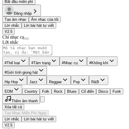
Bắt đầu miễn phí
Đăng nhập
Tạo âm nhạc
Âm nhạc của tôi
Lời nhắc
Lời bài hát tự viết
V2.5
Chỉ nhạc cụ
Lời nhắc
#Thể loại
#Tâm trạng
#Nhạc cụ
#Không khí
#Giới tính giọng hát
Hip Hop
Jazz
Reggae
Pop
R&B
EDM
Country
Folk
Rock
Blues
Cổ điển
Disco
Funk
Thêm âm thanh
Xóa tất cả
Tạo Nhạc Miễn Phí Ngay
Lời nhắc
Lời bài hát tự viết
V2.5