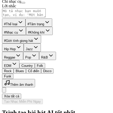
Chỉ nhạc cụ
Lời nhắc
#Thể loại
#Tâm trạng
#Nhạc cụ
#Không khí
#Giới tính giọng hát
Hip Hop
Jazz
Reggae
Pop
R&B
EDM
Country
Folk
Rock
Blues
Cổ điển
Disco
Funk
Thêm âm thanh
Xóa tất cả
Tạo Nhạc Miễn Phí Ngay
Trình tạo bài hát AI tốt nhất