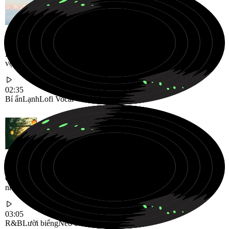
Bản nhạc Lofi vocal lạnh lùng và bí ẩn trôi dạt qua những tiếng
vọng đêm mơ màng
02:35
Bí ẩn
Lạnh
Lofi Vocal
Giai điệu R&B Neo Soul mượt mà và lười biếng, được thiết kế cho
những buổi tối chậm rãi, thoải mái
03:05
R&B
Lười biếng
Neo Soul