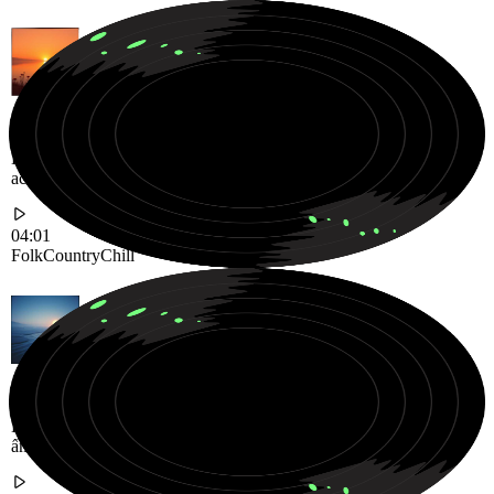
Hành trình Folk Country ấm áp, thư giãn, tràn ngập âm thanh dây
acoustic và những câu chuyện nhẹ nhàng
04:01
Folk
Country
Chill
Không gian âm thanh Ambient nhẹ nhàng với kết cấu guitar điện
ấm áp và bầu không khí yên bình