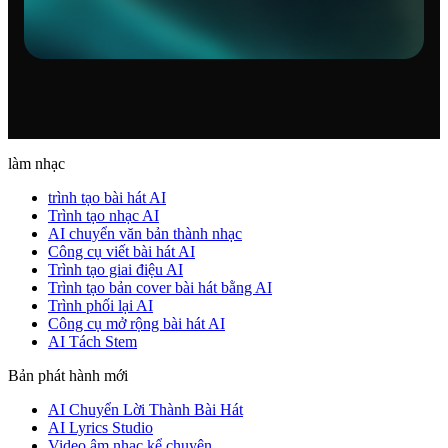
làm nhạc
trình tạo bài hát AI
Trình tạo nhạc AI
AI chuyển văn bản thành nhạc
Công cụ viết bài hát AI
Trình tạo giai điệu AI
Trình tạo bản cover bài hát bằng AI
Trình phối lại AI
Công cụ mở rộng bài hát AI
AI Tách Stem
Bản phát hành mới
AI Chuyển Lời Thành Bài Hát
AI Lyrics Studio
Video âm nhạc kể chuyện