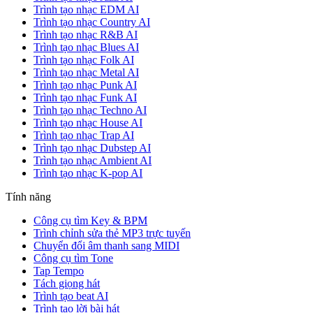
Trình tạo nhạc EDM AI
Trình tạo nhạc Country AI
Trình tạo nhạc R&B AI
Trình tạo nhạc Blues AI
Trình tạo nhạc Folk AI
Trình tạo nhạc Metal AI
Trình tạo nhạc Punk AI
Trình tạo nhạc Funk AI
Trình tạo nhạc Techno AI
Trình tạo nhạc House AI
Trình tạo nhạc Trap AI
Trình tạo nhạc Dubstep AI
Trình tạo nhạc Ambient AI
Trình tạo nhạc K-pop AI
Tính năng
Công cụ tìm Key & BPM
Trình chỉnh sửa thẻ MP3 trực tuyến
Chuyển đổi âm thanh sang MIDI
Công cụ tìm Tone
Tap Tempo
Tách giọng hát
Trình tạo beat AI
Trình tạo lời bài hát