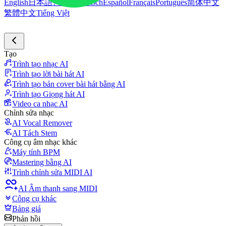
English
日本語
한국어
Deutsch
Español
Français
Português
简体中文
繁體中文
Tiếng Việt
Tạo
Trình tạo nhạc AI
Trình tạo lời bài hát AI
Trình tạo bản cover bài hát bằng AI
Trình tạo Giọng hát AI
Video ca nhạc AI
Chỉnh sửa nhạc
AI Vocal Remover
AI Tách Stem
Công cụ âm nhạc khác
Máy tính BPM
Mastering bằng AI
Trình chỉnh sửa MIDI AI
AI Âm thanh sang MIDI
Công cụ khác
Bảng giá
Phản hồi