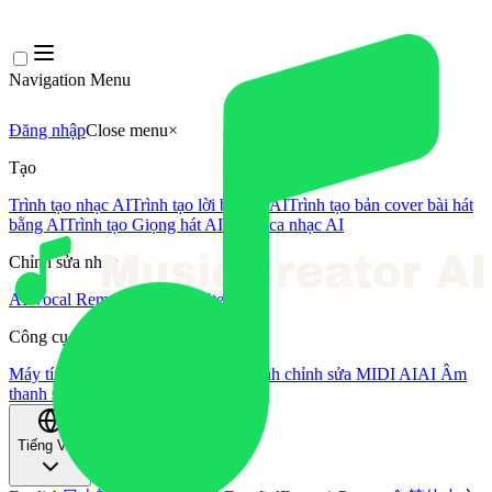
Navigation Menu
Đăng nhập
Close menu
×
Tạo
Trình tạo nhạc AI
Trình tạo lời bài hát AI
Trình tạo bản cover bài hát
bằng AI
Trình tạo Giọng hát AI
Video ca nhạc AI
Chỉnh sửa nhạc
AI Vocal Remover
AI Tách Stem
Công cụ âm nhạc khác
Máy tính BPM
Mastering bằng AI
Trình chỉnh sửa MIDI AI
AI Âm
thanh sang MIDI
Công cụ khác
Tiếng Việt