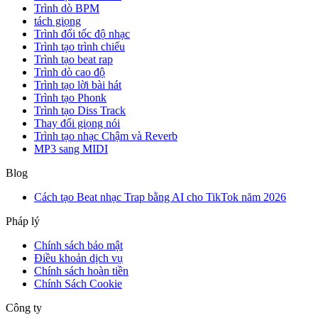
Trình dò BPM
tách giọng
Trình đổi tốc độ nhạc
Trình tạo trình chiếu
Trình tạo beat rap
Trình dò cao độ
Trình tạo lời bài hát
Trình tạo Phonk
Trình tạo Diss Track
Thay đổi giọng nói
Trình tạo nhạc Chậm và Reverb
MP3 sang MIDI
Blog
Cách tạo Beat nhạc Trap bằng AI cho TikTok năm 2026
Pháp lý
Chính sách bảo mật
Điều khoản dịch vụ
Chính sách hoàn tiền
Chính Sách Cookie
Công ty