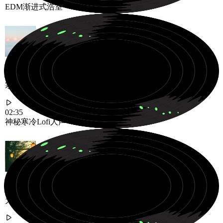
EDM
渐进式
浩室
寒冷神秘的低保真人声曲目，在梦幻般的夜晚回声中飘荡
02:35
神秘
寒冷
Lofi人声
为缓慢舒适的夜晚设计的柔和慵懒Neo-Soul R&B律动