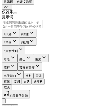
提示词
自定义歌词
V2.5
仅器乐
提示词
#风格
#情绪
#乐器
#氛围
#声音性别
嘻哈
爵士
雷鬼
流行
节奏布鲁斯
电子舞曲
乡村
民谣
摇滚
蓝调
古典
迪斯科
放克
添加参考音频