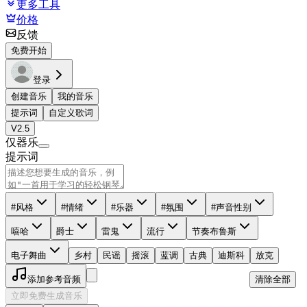
更多工具
价格
反馈
免费开始
登录
创建音乐
我的音乐
提示词
自定义歌词
V2.5
仅器乐
提示词
#风格
#情绪
#乐器
#氛围
#声音性别
嘻哈
爵士
雷鬼
流行
节奏布鲁斯
电子舞曲
乡村
民谣
摇滚
蓝调
古典
迪斯科
放克
添加参考音频
清除全部
立即免费生成音乐