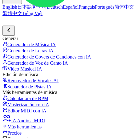
English
日本語
한국어
Deutsch
Español
Français
Português
简体中文
繁體中文
Tiếng Việt
Generar
Generador de Música IA
Generador de Letras IA
Generador de Covers de Canciones con IA
Generador de Voz de Canto IA
Video Musical IA
Edición de música
Removedor de Vocales AI
Separador de Pistas IA
Más herramientas de música
Calculadora de BPM
Masterización con IA
Editor MIDI con IA
IA Audio a MIDI
Más herramientas
Precios