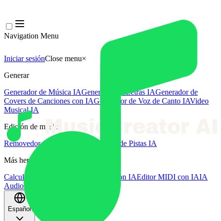
Navigation Menu
Iniciar sesión
Close menu
×
Generar
Generador de Música IA
Generador de Letras IA
Generador de
Covers de Canciones con IA
Generador de Voz de Canto IA
Video
Musical IA
Edición de música
Removedor de Vocales AI
Separador de Pistas IA
Más herramientas de música
Calculadora de BPM
Masterización con IA
Editor MIDI con IA
IA
Audio a MIDI
Más herramientas
Español