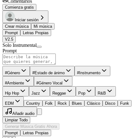
Comentarios
Comienza gratis
Iniciar sesión
Crear música
Mi música
Prompt
Letras Propias
V2.5
Solo Instrumental
Prompt
#Género
#Estado de ánimo
#Instrumento
#Ambiente
#Género Vocal
Hip Hop
Jazz
Reggae
Pop
R&B
EDM
Country
Folk
Rock
Blues
Clásico
Disco
Funk
Añadir audio
Limpiar Todo
Generar Música Gratis Ahora
Prompt
Letras Propias