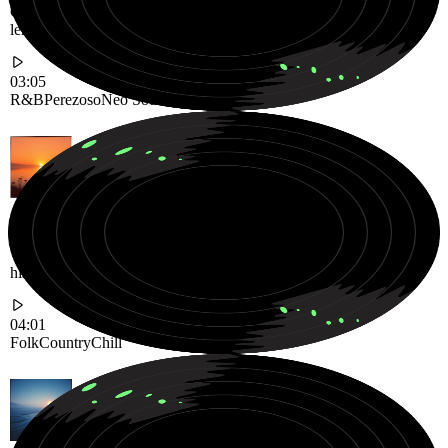
Groove de R&B Neo Soul suave y perezoso, diseñado para noches
lentas y cómodas
03:05
R&B
Perezoso
Neo Soul
Viaje Folk Country cálido y relajante, lleno de cuerdas acústicas e
historias suaves
04:01
Folk
Country
Chill