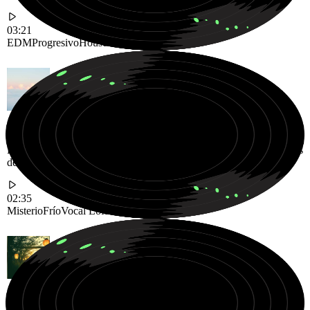
03:21
EDM
Progresivo
House
Pista vocal Lofi fría y misteriosa flotando a través de ecos nocturnos
de ensueño
02:35
Misterio
Frío
Vocal Lofi