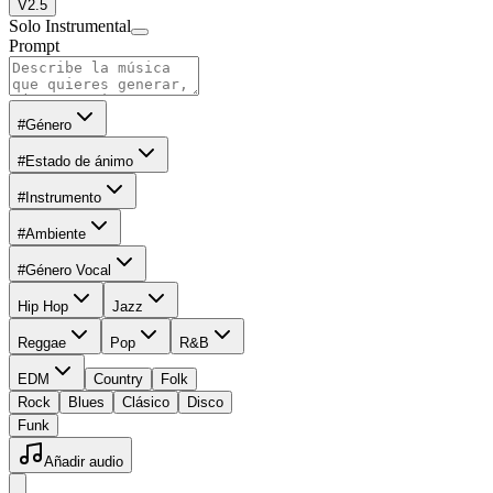
V2.5
Solo Instrumental
Prompt
#Género
#Estado de ánimo
#Instrumento
#Ambiente
#Género Vocal
Hip Hop
Jazz
Reggae
Pop
R&B
EDM
Country
Folk
Rock
Blues
Clásico
Disco
Funk
Añadir audio