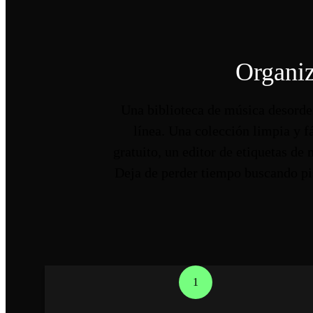
Organiz
Una biblioteca de música desorden
línea. Una colección limpia y f
gratuito, un editor de etiquetas de
Deja de perder tiempo buscando pis
1