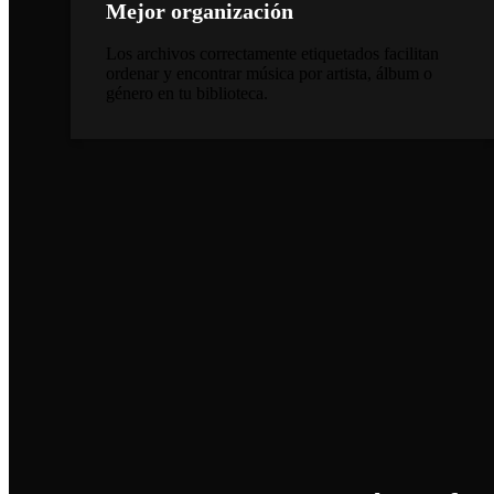
Mejor organización
Los archivos correctamente etiquetados facilitan
ordenar y encontrar música por artista, álbum o
género en tu biblioteca.