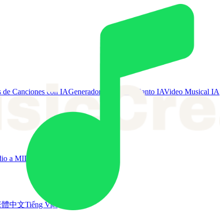
 de Canciones con IA
Generador de Voz de Canto IA
Video Musical IA
io a MIDI
Más herramientas
繁體中文
Tiếng Việt