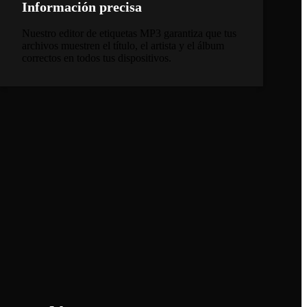
Información precisa
Nuestro editor de etiquetas MP3 garantiza que tus
archivos muestren el título, el artista y el álbum
correctos en todos tus dispositivos.