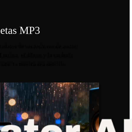
quetas MP3
adatos de tus archivos de audio.
 artista, el álbum y la carátula
izar tu música sea sencillo.