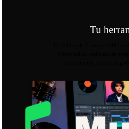
Tu herram
Un Editor de Etiquetas MP3 en l
Como editor dedicado de etiquet
directamente en tu navegado