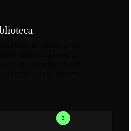
blioteca
potente Editor de Etiquetas MP3 en
 nuestro editor de etiquetas MP3
 perfeccionar tus archivos de audio.
eca realmente tuya, con información
3