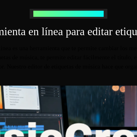
Qué es un Editor de Etiquetas de Música
ienta en línea para editar eti
ínea es una herramienta que te permite cambiar los met
as de música, te permite editar fácilmente el título, el
r. Nuestro editor de etiquetas de música hace que organ