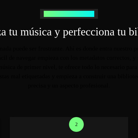
Por qué editar etiquetas MP3
a tu música y perfecciona tu bi
ada puede ser frustrante. Ahí es donde entra nuestro 
ácil de navegar empieza con los metadatos correctos, y
 música de primer nivel, te ofrece todo lo necesario para
tas mal etiquetadas y empieza a construir una bibliot
precisa y un aspecto profesional.
2