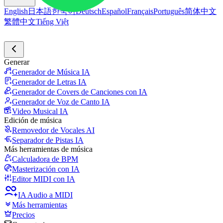
English
日本語
한국어
Deutsch
Español
Français
Português
简体中文
繁體中文
Tiếng Việt
Generar
Generador de Música IA
Generador de Letras IA
Generador de Covers de Canciones con IA
Generador de Voz de Canto IA
Video Musical IA
Edición de música
Removedor de Vocales AI
Separador de Pistas IA
Más herramientas de música
Calculadora de BPM
Masterización con IA
Editor MIDI con IA
IA Audio a MIDI
Más herramientas
Precios