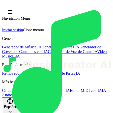
Navigation Menu
Iniciar sesión
Close menu
×
Generar
Generador de Música IA
Generador de Letras IA
Generador de
Covers de Canciones con IA
Generador de Voz de Canto IA
Video
Musical IA
Edición de música
Removedor de Vocales AI
Separador de Pistas IA
Más herramientas de música
Calculadora de BPM
Masterización con IA
Editor MIDI con IA
IA
Audio a MIDI
Más herramientas
Español