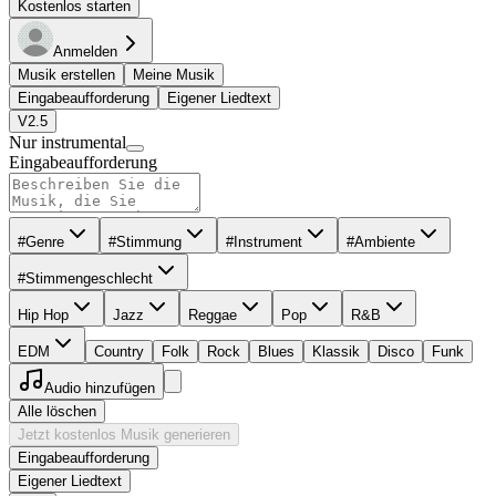
Kostenlos starten
Anmelden
Musik erstellen
Meine Musik
Eingabeaufforderung
Eigener Liedtext
V2.5
Nur instrumental
Eingabeaufforderung
#Genre
#Stimmung
#Instrument
#Ambiente
#Stimmengeschlecht
Hip Hop
Jazz
Reggae
Pop
R&B
EDM
Country
Folk
Rock
Blues
Klassik
Disco
Funk
Audio hinzufügen
Alle löschen
Jetzt kostenlos Musik generieren
Eingabeaufforderung
Eigener Liedtext