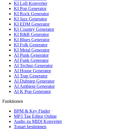
KI Lofi Konverter
KI Pop Generator
KI Rock Generator
KI Jazz Generator
KI EDM Generator
KI Country Generator
KI R&B Generator
KI Blues Generator
KI Folk Generator
KI Metal Generator
AI Punk Generator
AI Funk Generator
AI Techno Generator
AI House Generator
AI Trap Generator
AI Dubstep Generator
AI Ambient Generator
AI K Pop Generator
Funktionen
BPM & Key Finder
MP3 Tag Editor Online
Audio zu MIDI Konverter
Tonart bestimmen