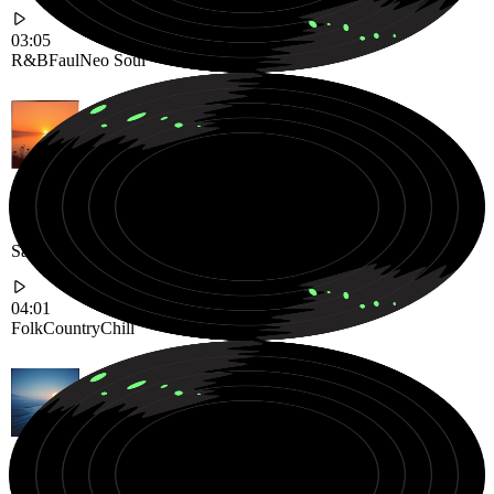
03:05
R&B
Faul
Neo Soul
Warme, entspannte Folk Country Reise gefüllt mit akustischen
Saiten und sanften Geschichten
04:01
Folk
Country
Chill