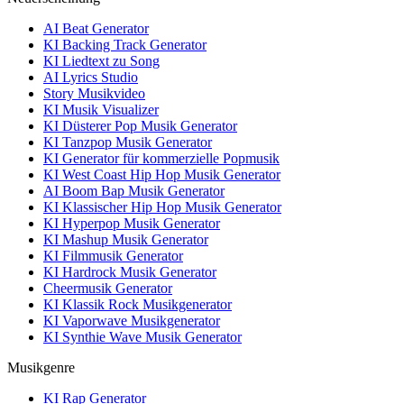
AI Beat Generator
KI Backing Track Generator
KI Liedtext zu Song
AI Lyrics Studio
Story Musikvideo
KI Musik Visualizer
KI Düsterer Pop Musik Generator
KI Tanzpop Musik Generator
KI Generator für kommerzielle Popmusik
KI West Coast Hip Hop Musik Generator
AI Boom Bap Musik Generator
KI Klassischer Hip Hop Musik Generator
KI Hyperpop Musik Generator
KI Mashup Musik Generator
KI Filmmusik Generator
KI Hardrock Musik Generator
Cheermusik Generator
KI Klassik Rock Musikgenerator
KI Vaporwave Musikgenerator
KI Synthie Wave Musik Generator
Musikgenre
KI Rap Generator