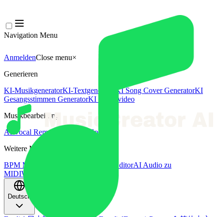
Navigation Menu
Anmelden
Close menu
×
Generieren
KI-Musikgenerator
KI-Textgenerator
KI Song Cover Generator
KI
Gesangsstimmen Generator
KI Musikvideo
Musikbearbeitung
AI Vocal Remover
KI-Stem-Splitter
Weitere Musikwerkzeuge
BPM Messer
AI Mastering
AI MIDI Editor
AI Audio zu
MIDI
Weitere Tools
Deutsch