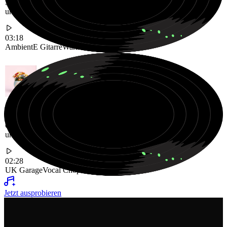
Sanfte Ambient Klanglandschaft mit warmen E Gitarren Texturen
und friedlicher Atmosphäre
03:18
Ambient
E Gitarre
Warme Stimmung
Grooviger UK Garage Track, angetrieben von rhythmischen Beats
und energiegeladenen Vocal Chops
02:28
UK Garage
Vocal Chops
Groovy
Jetzt ausprobieren