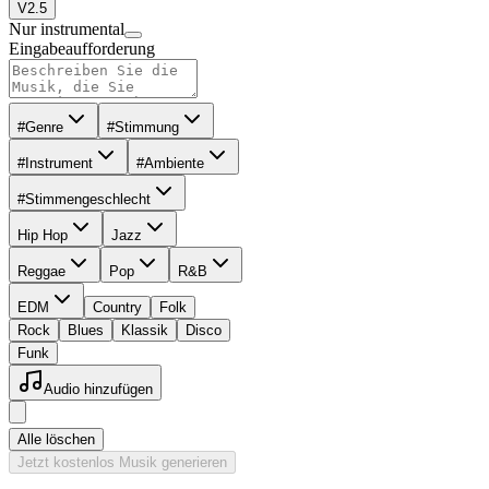
V2.5
Nur instrumental
Eingabeaufforderung
#Genre
#Stimmung
#Instrument
#Ambiente
#Stimmengeschlecht
Hip Hop
Jazz
Reggae
Pop
R&B
EDM
Country
Folk
Rock
Blues
Klassik
Disco
Funk
Audio hinzufügen
Alle löschen
Jetzt kostenlos Musik generieren