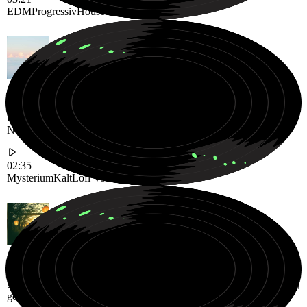
EDM
Progressiv
House
Kalter und mysteriöser Lofi Vocal Track, der durch verträumte
Nachtechos schwebt
02:35
Mysterium
Kalt
Lofi Vocal
Sanfter und fauler Neo Soul R&B Groove, entworfen für langsame,
gemütliche Abende