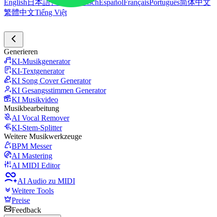
English
日本語
한국어
Deutsch
Español
Français
Português
简体中文
繁體中文
Tiếng Việt
Generieren
KI-Musikgenerator
KI-Textgenerator
KI Song Cover Generator
KI Gesangsstimmen Generator
KI Musikvideo
Musikbearbeitung
AI Vocal Remover
KI-Stem-Splitter
Weitere Musikwerkzeuge
BPM Messer
AI Mastering
AI MIDI Editor
AI Audio zu MIDI
Weitere Tools
Preise
Feedback