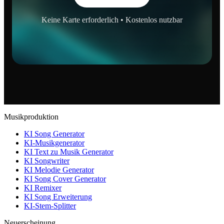
Keine Karte erforderlich • Kostenlos nutzbar
Musikproduktion
KI Song Generator
KI-Musikgenerator
KI Text zu Musik Generator
KI Songwriter
KI Melodie Generator
KI Song Cover Generator
KI Remixer
KI Song Erweiterung
KI-Stem-Splitter
Neuerscheinung