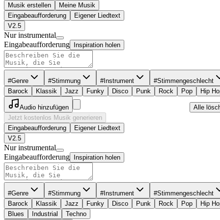
Musik erstellen
Meine Musik
Eingabeaufforderung
Eigener Liedtext
V2.5
Nur instrumental
Eingabeaufforderung
Inspiration holen
#Genre
#Stimmung
#Instrument
#Stimmengeschlecht
Barock
Klassik
Jazz
Funky
Disco
Punk
Rock
Pop
Hip Ho
Audio hinzufügen
Alle lösc
Jetzt kostenlos Musik generieren
Eingabeaufforderung
Eigener Liedtext
V2.5
Nur instrumental
Eingabeaufforderung
Inspiration holen
#Genre
#Stimmung
#Instrument
#Stimmengeschlecht
Barock
Klassik
Jazz
Funky
Disco
Punk
Rock
Pop
Hip Ho
Blues
Industrial
Techno