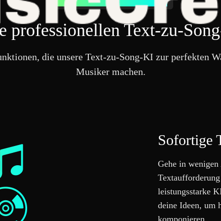
Fortschrittliche Text-zu-Musik-KI-Tools
e professionellen Text-zu-Son
unktionen, die unsere Text-zu-Song-KI zur perfekten W
Musiker machen.
Sofortige 
Gehe in wenigen 
Textaufforderung
leistungsstarke K
deine Ideen, um
komponieren.