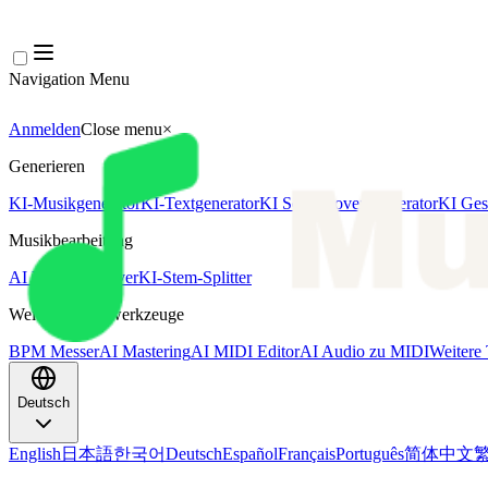
Navigation Menu
Anmelden
Close menu
×
Generieren
KI-Musikgenerator
KI-Textgenerator
KI Song Cover Generator
KI Ges
Musikbearbeitung
AI Vocal Remover
KI-Stem-Splitter
Weitere Musikwerkzeuge
BPM Messer
AI Mastering
AI MIDI Editor
AI Audio zu MIDI
Weitere 
Deutsch
English
日本語
한국어
Deutsch
Español
Français
Português
简体中文