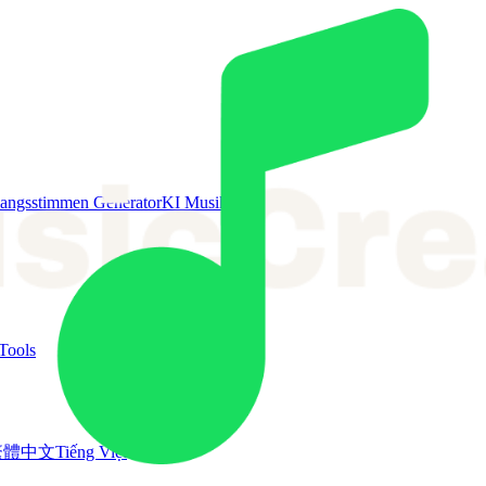
angsstimmen Generator
KI Musikvideo
Tools
繁體中文
Tiếng Việt