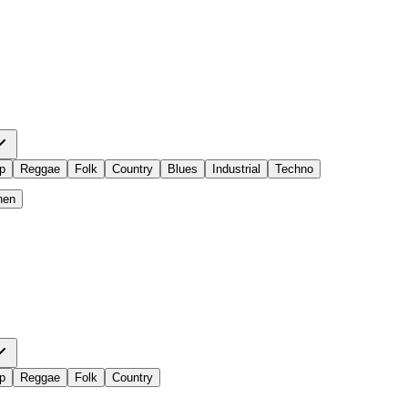
p
Reggae
Folk
Country
Blues
Industrial
Techno
hen
p
Reggae
Folk
Country