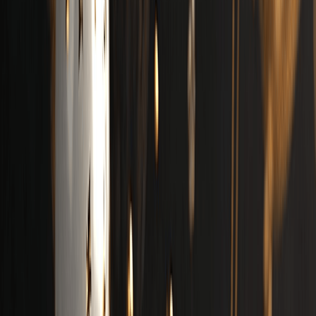
Ein Geburtstagslied erstellen
Jetzt kostenlos Musik generieren
Eingabeaufforderung
Eigener Liedtext
V2.5
Eingabeaufforderung
Audio
Lyrics
Nur instrumental
Inspiration
Country
Folk
Rock
Blues
Klassik
Disco
Funk
Emotional
Freudig
Traurig
Wütend
Aggressiv
Sanft
Warm
Kalt
Festlich
Nostalgisch
Romantisch
Leidenschaftlich
Beruhigend
Mehr
Anzahl der zu generierenden