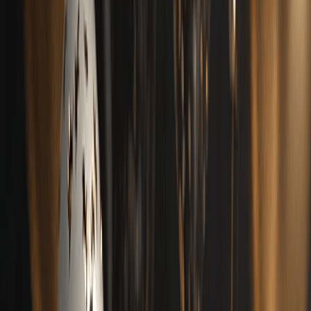
English
日本語
한국어
Deutsch
Español
Français
Português
简体中文
繁體中文
Tiếng Việt
Generieren
KI-Musikgenerator
KI-Textgenerator
KI Song Cover Generator
KI Gesangsstimmen Generator
KI Musikvideo
Musikbearbeitung
AI Vocal Remover
KI-Stem-Splitter
Weitere Musikwerkzeuge
BPM Messer
AI Mastering
AI MIDI Editor
AI Audio zu MIDI
Weitere Tools
Preise
Feedback