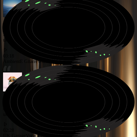
Sanfte Ambient Klanglandschaft mit warmen E Gitarren Texturen
und friedlicher Atmosphäre
03:18
Ambient
E Gitarre
Warme Stimmung
Grooviger UK Garage Track, angetrieben von rhythmischen Beats
und energiegeladenen Vocal Chops
02:28
UK Garage
Vocal Chops
Groovy