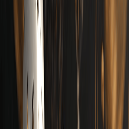
Kostenlos starten
Anmelden
Musik erstellen
Meine Musik
Eingabeaufforderung
Eigener Liedtext
V2.5
Eingabeaufforderung
Audio
Lyrics
Nur instrumental
Inspiration
Country
Folk
Rock
Blues
Klassik
Disco
Funk
Emotional
Freudig
Traurig
Wütend
Aggressiv
Sanft
Warm
Kalt
Festlich
Nostalgisch
Romantisch
Leidenschaftlich
Beruhigend
Mehr
Anzahl der zu generierenden Songs
Brauchst du Ideen?
Schreibe einen fantastischen Rap
Foto zu Musik