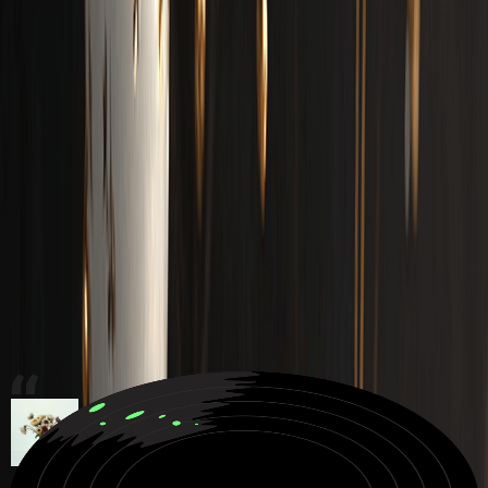
Songs
Brauchst du Ideen?
Schreibe einen fantastischen Rap
Foto zu Musik
Ein Geburtstagslied erstellen
Jetzt kostenlos Musik generieren
Höre, was mit dem KI Musikgenerator
möglich ist
Entdecken Sie erstaunliche, von MusicCreator AI erstellte Musik
und lassen Sie sich für Ihre eigenen Kreationen inspirieren.