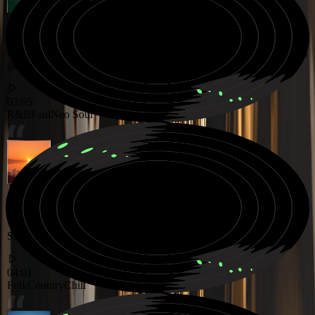
Sanfter und fauler Neo Soul R&B Groove, entworfen für langsame,
gemütliche Abende
03:05
R&B
Faul
Neo Soul
Warme, entspannte Folk Country Reise gefüllt mit akustischen
Saiten und sanften Geschichten
04:01
Folk
Country
Chill