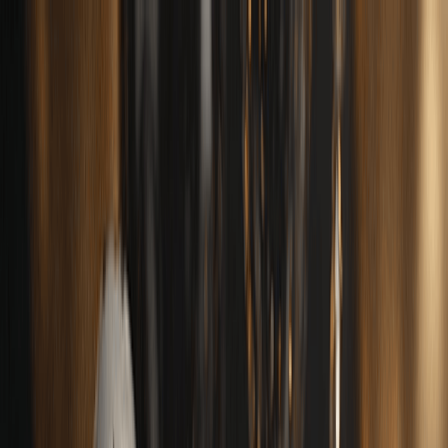
Navigation Menu
Anmelden
Close menu
×
Generieren
KI-Musikgenerator
KI-Textgenerator
KI Song Cover Generator
KI
Gesangsstimmen Generator
KI Musikvideo
Musikbearbeitung
AI Vocal Remover
KI-Stem-Splitter
Weitere Musikwerkzeuge
BPM Messer
AI Mastering
AI MIDI Editor
AI Audio zu
MIDI
Weitere Tools
Deutsch