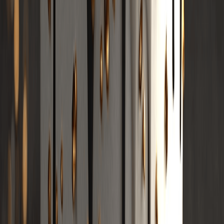
Cheermusik Generator
KI Klassik Rock Musikgenerator
KI Vaporwave Musikgenerator
KI Synthie Wave Musik Generator
Musikgenre
KI Rap Generator
KI Lofi Konverter
KI Pop Generator
KI Rock Generator
KI Jazz Generator
KI EDM Generator
KI Country Generator
KI R&B Generator
KI Blues Generator
KI Folk Generator
KI Metal Generator
AI Punk Generator
AI Funk Generator
AI Techno Generator
AI House Generator
AI Trap Generator
AI Dubstep Generator
AI Ambient Generator