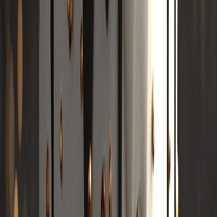
KI Songwriter
KI Melodie Generator
KI Song Cover Generator
KI Remixer
KI Song Erweiterung
KI-Stem-Splitter
Neuerscheinung
AI Beat Generator
KI Backing Track Generator
KI Liedtext zu Song
AI Lyrics Studio
Story Musikvideo
KI Musik Visualizer
KI Düsterer Pop Musik Generator
KI Tanzpop Musik Generator
KI Generator für kommerzielle Popmusik
KI West Coast Hip Hop Musik Generator
AI Boom Bap Musik Generator
KI Klassischer Hip Hop Musik Generator
KI Hyperpop Musik Generator
KI Mashup Musik Generator
KI Filmmusik Generator
KI Hardrock Musik Generator