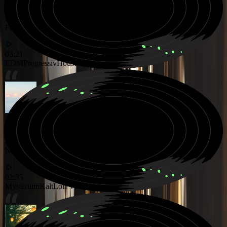
Hochenergetische Progressive House Hymne für massive
Festivalmomente
03:21
EDM
Progressiv
House
Kalter und mysteriöser Lofi Vocal Track, der durch verträumte
Nachtechos schwebt
02:35
Mysterium
Kalt
Lofi Vocal