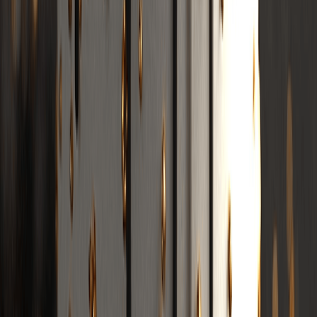
AI K Pop Generator
Funktionen
BPM & Key Finder
MP3 Tag Editor Online
Audio zu MIDI Konverter
Tonart bestimmen
Tempo tippen
Stimmentrennung
AI Beat Maker
Songtext Ersteller
BPM Rechner
Sprach extraktor
Musik wechsler
Diashow Ersteller
Rap Beat Produktion
Tonhöhen Finder
Songtext Generator
Phonk Maker
Diss Texte Generator
Stimmwechsel
Verlangsamt und Hall Generator
MP3 zu MIDI
Blog