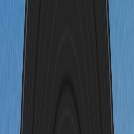
Sprache
Verwandle dein Foto jetzt kostenlos in Musik
Foto zu Musik
Schritt 1
Foto-Liedtexte generieren
Schritt 1
Foto-Liedtexte generieren
Schritt 2
Foto-Musik generieren
Laden Sie Ihr Bild
hoch
Unterstützt jedes Bild:
Porträts, Landschaften, Kunst,
Haustiere und mehr.
Zusätzliche Informationen
(Optional)
Lassen Sie sich inspirieren