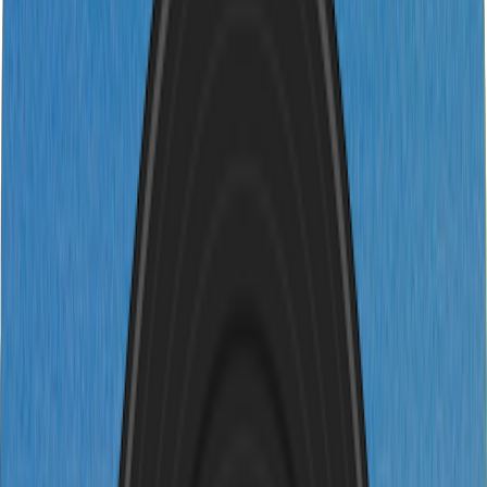
English
日本語
한국어
Deutsch
Español
Français
Português
简体中文
繁體中文
Tiếng Việt
Generieren
KI-Musikgenerator
KI-Textgenerator
KI Song Cover Generator
KI Gesangsstimmen Generator
KI Musikvideo
Musikbearbeitung
AI Vocal Remover
KI-Stem-Splitter
Weitere Musikwerkzeuge
BPM Messer
AI Mastering
AI MIDI Editor
AI Audio zu MIDI
Weitere Tools
Preise
Feedback