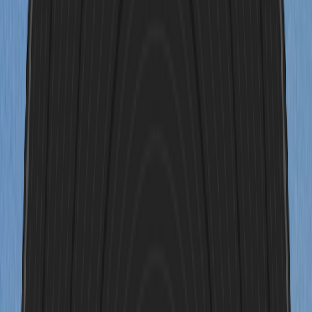
geheiratet. Wir küssten uns unter dem Jubel von Familie und
Freunden.
"
04:23s
Mein Großvater Jack ist warmherzig und freundlich. Schreiben Sie
ein persönliches Vorstellungslied über ihn.
"
03:45s
Meine Freunde und ich stießen auf der Weihnachtsfeier an und
wünschten uns, dass unsere Freundschaft ewig halten würde.
"
03:17s
Das ist mein Bild: eine Frau, die weint und doch unglaublich
widerstandsfähig ist.