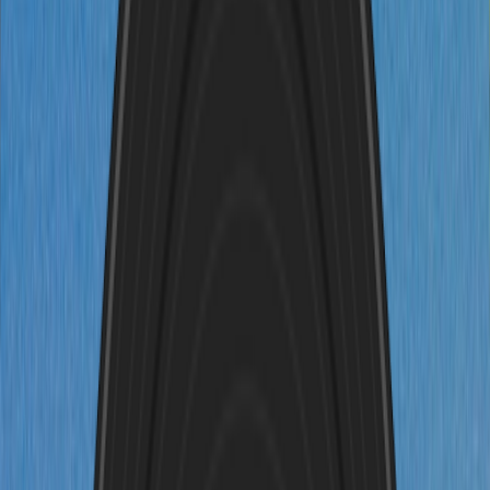
Kostenlos starten
Anmelden
Musik erstellen
Meine Musik
Foto zu Musik
Schritt 1
Foto-Liedtexte generieren
Schritt 1
Foto-Liedtexte generieren
Schritt 2
Foto-Musik generieren
Laden Sie Ihr Bild hoch
Unterstützt jedes Bild: Porträts,
Landschaften, Kunst, Haustiere und mehr.
Zusätzliche Informationen (Optional)
Lassen Sie sich inspirieren
0
/
180
Nur Instrumental