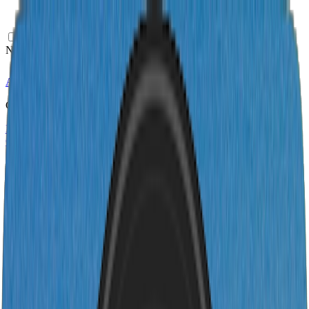
Navigation Menu
Anmelden
Close menu
×
Generieren
KI-Musikgenerator
KI-Textgenerator
KI Song Cover Generator
KI
Gesangsstimmen Generator
KI Musikvideo
Musikbearbeitung
AI Vocal Remover
KI-Stem-Splitter
Weitere Musikwerkzeuge
BPM Messer
AI Mastering
AI MIDI Editor
AI Audio zu
MIDI
Weitere Tools
Deutsch