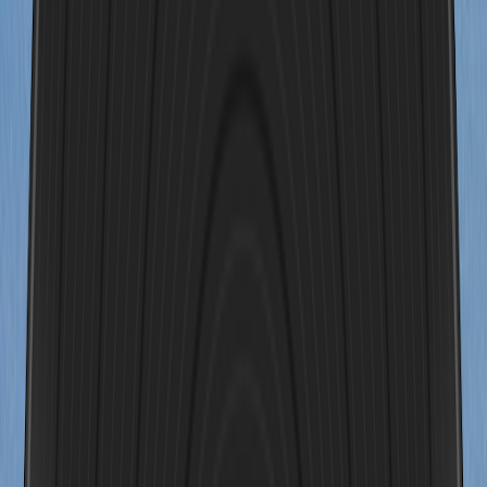
"
04:05s
Coco lächelt und rennt auf ihren Besitzer zu – schreiben Sie ein
Liebeslied aus der Ich-Perspektive des Welpen, in dem er seine
Liebe gesteht.
"
04:23s
Ein Foto von mir, wie ich eine anspruchsvolle Skipiste in Angriff
nehme – schreiben Sie ein Lied, das meine Liebe zum Skifahren
zum Ausdruck bringt.
"
03:12s
Erstellen Sie Hintergrundmusik für meinen Tokio-Reise-Vlog.
"