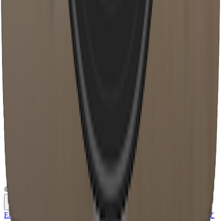
Stimmwechsel
Verlangsamt und Hall Generator
MP3 zu MIDI
Blog
So erstellst du KI Trap Beats für TikTok 2026
Rechtliches
Datenschutzrichtlinie
Nutzungsbedingungen
Rückerstattungsrichtlinie
Cookie-Richtlinie
Unternehmen
Affiliate-Marketing
Kontakt
© 2026 MusicCreator.ai. Alle Rechte vorbehalten.
Deutsch
English
日本語
한국어
Deutsch
Español
Français
Português
简体中文