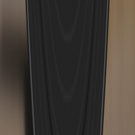
KI Klassischer Hip Hop Musik Generator
KI Hyperpop Musik Generator
KI Mashup Musik Generator
KI Filmmusik Generator
KI Hardrock Musik Generator
Cheermusik Generator
KI Klassik Rock Musikgenerator
KI Vaporwave Musikgenerator
Musikgenre
KI Rap Generator
KI Lofi Konverter
KI Pop Generator
KI Rock Generator
KI Jazz Generator
KI EDM Generator
KI Country Generator
KI R&B Generator
KI Blues Generator
KI Folk Generator
KI Metal Generator
AI Punk Generator
AI Funk Generator
AI Techno Generator