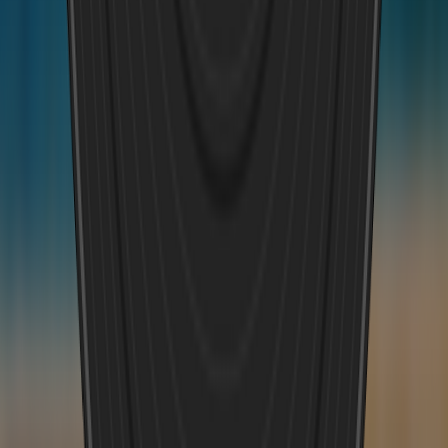
KI Song Generator
KI-Musikgenerator
KI Text zu Musik Generator
KI Songwriter
KI Melodie Generator
KI Song Cover Generator
KI Remixer
KI Song Erweiterung
KI-Stem-Splitter
Neuerscheinung
BPM Finder YouTube
AI Beat Generator
KI Backing Track Generator
KI Liedtext zu Song
AI Lyrics Studio
Story Musikvideo
KI Musik Visualizer
KI Düsterer Pop Musik Generator
KI Tanzpop Musik Generator
KI Generator für kommerzielle Popmusik
KI West Coast Hip Hop Musik Generator
AI Boom Bap Musik Generator