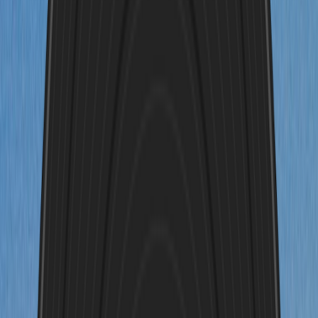
0
/
180
Nur Instrumental
Sprache
Verwandle dein Foto jetzt
kostenlos in Musik
KI-Foto zu Musik
Erwecken Sie Ihre Fotos zum Leben
Entdecken Sie den Klang Ihrer visuellen Momente. Hören Sie sich
diese Beispiele für KI-generierte Musik aus Bildern an.