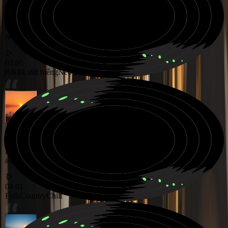
Giai điệu R&B Neo Soul mượt mà và lười biếng, được thiết kế cho
những buổi tối chậm rãi, thoải mái
03:05
R&B
Lười biếng
Neo Soul
Hành trình Folk Country ấm áp, thư giãn, tràn ngập âm thanh dây
acoustic và những câu chuyện nhẹ nhàng
04:01
Folk
Country
Chill