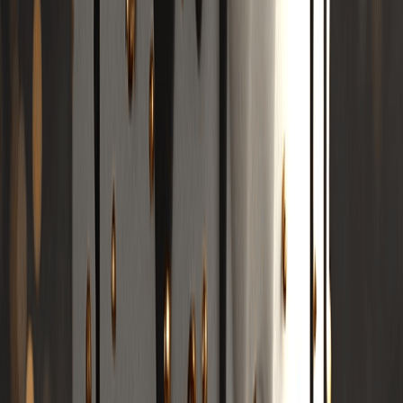
Công cụ viết bài hát AI
Trình tạo giai điệu AI
Trình tạo bản cover bài hát bằng AI
Trình phối lại AI
Công cụ mở rộng bài hát AI
AI Tách Stem
Bản phát hành mới
AI Chuyển Lời Thành Bài Hát
AI Lyrics Studio
Video âm nhạc kể chuyện
Trình tạo hiệu ứng hình ảnh âm nhạc AI
Trình tạo nhạc Pop u tối bằng AI
Trình tạo Nhạc Pop Khiêu vũ AI
Trình tạo nhạc Pop thương mại bằng AI
Công cụ tạo nhạc Hip hop Bờ Tây AI
Công cụ tạo nhạc Boom Bap AI
Trình tạo nhạc Hip Hop Cổ điển AI
Trình tạo nhạc Hyperpop AI
Công cụ tạo nhạc phối trộn AI
Trình tạo nhạc phim AI
Trình tạo nhạc Hard Rock bằng AI
Trình tạo nhạc Rock Cổ điển AI
Trình tạo nhạc AI Vaporwave