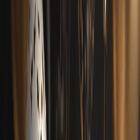
English
日本語
한국어
Deutsch
Español
Français
Português
简体中文
繁體中文
Tiếng Việt
Tạo
Trình tạo nhạc AI
Trình tạo lời bài hát AI
Trình tạo bản cover bài hát bằng AI
Trình tạo Giọng hát AI
Video ca nhạc AI
Chỉnh sửa nhạc
AI Vocal Remover
AI Tách Stem
Công cụ âm nhạc khác
Máy tính BPM
Mastering bằng AI
Trình chỉnh sửa MIDI AI
AI Âm thanh sang MIDI
Công cụ khác
Bảng giá
Phản hồi