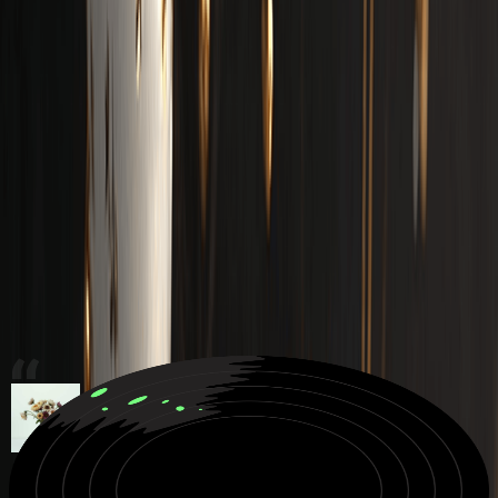
Cần ý tưởng?
Viết một bài Rap tuyệt vời
Ảnh sang Âm nhạc
Tạo một bài hát chúc mừng sinh
nhật
Tạo Nhạc Miễn Phí Ngay
Lắng nghe những điều có thể với Trình
tạo nhạc AI
Khám phá những bản nhạc tuyệt vời được tạo bởi MusicCreator AI
và lấy cảm hứng cho các tác phẩm của riêng bạn.