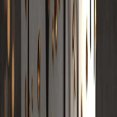
Công cụ tạo nhạc Sóng điện tử AI
Trình tạo nhạc điện tử UK bằng AI
Trình tạo nhạc điện tử thử nghiệm AI
Trình Tạo Nhạc Latin AI
Thể loại âm nhạc
tạo nhạc rap AI
Bộ chuyển đổi Lofi AI
Trình tạo nhạc Pop AI
Trình tạo nhạc Rock AI
Trình tạo nhạc Jazz AI
Trình tạo nhạc EDM AI
Trình tạo nhạc Country AI
Trình tạo nhạc R&B AI
Trình tạo nhạc Blues AI
Trình tạo nhạc Folk AI
Trình tạo nhạc Metal AI
Trình tạo nhạc Punk AI
Trình tạo nhạc Funk AI
Trình tạo nhạc Techno AI
Trình tạo nhạc House AI
Trình tạo nhạc Trap AI
Trình tạo nhạc Dubstep AI
Trình tạo nhạc Ambient AI