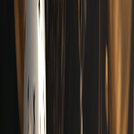
Bắt đầu miễn phí
Đăng nhập
Tạo âm nhạc
Âm nhạc của tôi
Lời nhắc
Lời bài hát tự viết
V2.5
Lời nhắc
Âm thanh
Lời bài hát
Chỉ nhạc cụ
Cảm hứng
Country
Folk
Rock
Blues
Cổ điển
Disco
Funk
Cảm xúc
Vui vẻ
Buồn
Tức giận
Hung hăng
Nhẹ nhàng
Ấm áp
Lạnh lùng
Lễ hội
Hoài niệm
Lãng mạn
Đam mê
Dịu dàng
Thêm
Số bài hát sẽ tạo
Cần ý tưởng?
Viết một bài Rap tuyệt vời
Ảnh sang Âm nhạc