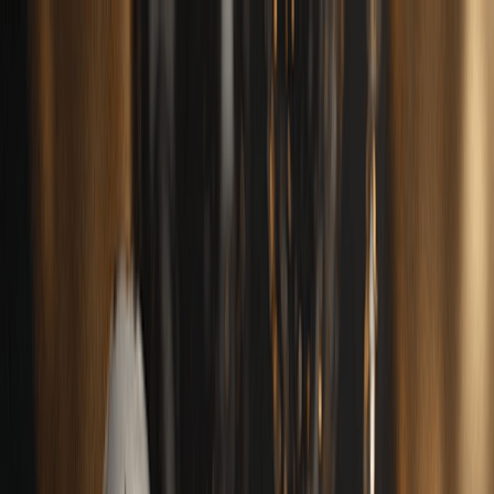
Navigation Menu
Đăng nhập
Close menu
×
Tạo
Trình tạo nhạc AI
Trình tạo lời bài hát AI
Trình tạo bản cover bài hát
bằng AI
Trình tạo Giọng hát AI
Video ca nhạc AI
Chỉnh sửa nhạc
AI Vocal Remover
AI Tách Stem
Công cụ âm nhạc khác
Máy tính BPM
Mastering bằng AI
Trình chỉnh sửa MIDI AI
AI Âm
thanh sang MIDI
Công cụ khác
Tiếng Việt