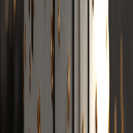
Trình tạo nhạc K-pop AI
Tính năng
Công cụ tìm Key & BPM
Trình chỉnh sửa thẻ MP3 trực tuyến
Chuyển đổi âm thanh sang MIDI
Công cụ tìm Tone
Tap Tempo
Tách giọng hát
Trình tạo beat AI
Trình tạo lời bài hát
Trình dò BPM
tách giọng
Trình đổi tốc độ nhạc
Trình tạo trình chiếu
Trình tạo beat rap
Trình dò cao độ
Trình tạo lời bài hát
Trình tạo Phonk
Trình tạo Diss Track
Thay đổi giọng nói
Trình tạo nhạc Chậm và Reverb
MP3 sang MIDI