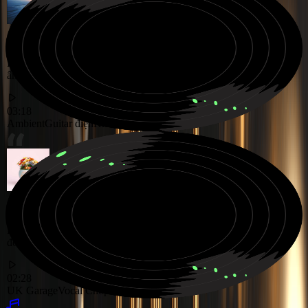
Không gian âm thanh Ambient nhẹ nhàng với kết cấu guitar điện
ấm áp và bầu không khí yên bình
03:18
Ambient
Guitar điện
Không khí ấm áp
Bản nhạc UK Garage sôi động, được thúc đẩy bởi nhịp điệu và các
đoạn vocal cắt ghép đầy năng lượng
02:28
UK Garage
Vocal Chops
Sôi động