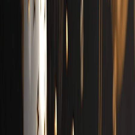
Tạo một bài hát chúc mừng sinh nhật
Tạo Nhạc Miễn Phí Ngay
Lời nhắc
Lời bài hát tự viết
V2.5
Lời nhắc
Âm thanh
Lời bài hát
Chỉ nhạc cụ
Cảm hứng
Country
Folk
Rock
Blues
Cổ điển
Disco
Funk
Cảm xúc
Vui vẻ
Buồn
Tức giận
Hung hăng
Nhẹ nhàng
Ấm áp
Lạnh lùng
Lễ hội
Hoài niệm
Lãng mạn
Đam mê
Dịu dàng
Thêm
Số bài hát sẽ tạo