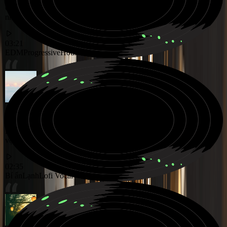
Giai điệu Progressive House tràn đầy năng lượng, được tạo ra cho
những khoảnh khắc lễ hội lớn
03:21
EDM
Progressive
House
Bản nhạc Lofi vocal lạnh lùng và bí ẩn trôi dạt qua những tiếng
vọng đêm mơ màng
02:35
Bí ẩn
Lạnh
Lofi Vocal