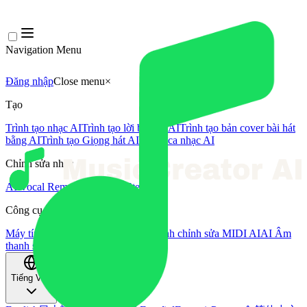
Navigation Menu
Đăng nhập
Close menu
×
Tạo
Trình tạo nhạc AI
Trình tạo lời bài hát AI
Trình tạo bản cover bài hát
bằng AI
Trình tạo Giọng hát AI
Video ca nhạc AI
Chỉnh sửa nhạc
AI Vocal Remover
AI Tách Stem
Công cụ âm nhạc khác
Máy tính BPM
Mastering bằng AI
Trình chỉnh sửa MIDI AI
AI Âm
thanh sang MIDI
Công cụ khác
Tiếng Việt