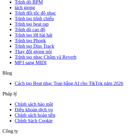
Trình dò BPM
tách giọng
Trình đổi tốc độ nhạc
Trình tạo trình chiếu
Trình tạo beat rap
Trình dò cao độ
Trình tạo lời bài hát
Trình tạo Phonk
Trình tạo Diss Track
Thay đổi giọng nói
Trình tạo nhạc Chậm và Reverb
MP3 sang MIDI
Blog
Cách tạo Beat nhạc Trap bằng AI cho TikTok năm 2026
Pháp lý
Chính sách bảo mật
Điều khoản dịch vụ
Chính sách hoàn tiền
Chính Sách Cookie
Công ty