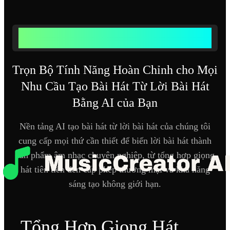
CÁC TÍNH NĂNG MẠNH MẼ CỦA CÔNG CỤ TẠO NHẠC
TỪ LỜI BÀI HÁT AI
Trọn Bộ Tính Năng Hoàn Chỉnh cho Mọi
Nhu Cầu Tạo Bài Hát Từ Lời Bài Hát
Bằng AI của Bạn
Nền tảng AI tạo bài hát từ lời bài hát của chúng tôi
cung cấp mọi thứ cần thiết để biến lời bài hát thành
sản phẩm âm nhạc chuyên nghiệp, từ tổng hợp giọng
hát tiên tiến đến cấp phép thương mại và khả năng
sáng tạo không giới hạn.
Tổng Hợp Giọng Hát