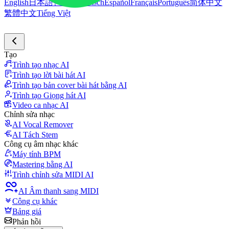
English
日本語
한국어
Deutsch
Español
Français
Português
简体中文
繁體中文
Tiếng Việt
Tạo
Trình tạo nhạc AI
Trình tạo lời bài hát AI
Trình tạo bản cover bài hát bằng AI
Trình tạo Giọng hát AI
Video ca nhạc AI
Chỉnh sửa nhạc
AI Vocal Remover
AI Tách Stem
Công cụ âm nhạc khác
Máy tính BPM
Mastering bằng AI
Trình chỉnh sửa MIDI AI
AI Âm thanh sang MIDI
Công cụ khác
Bảng giá
Phản hồi