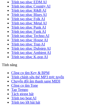
Trình tạo nhạc EDM AI
Trình tạo nhạc Country AI
Trình tạo nhạc R&B AI
Trình tạo nhạc Blues AI
Trình tạo nhạc Folk AI
Trình tạo nhạc Metal AI
Trình tạo nhạc Punk AI
Trình tạo nhạc Funk AI
Trình tạo nhạc Techno AI
Trình tạo nhạc House AI
Trình tạo nhạc Trap AI
Trình tạo nhạc Dubstep AI
Trình tạo nhạc Ambient AI
Trình tạo nhạc K-pop AI
Tính năng
Công cụ tìm Key & BPM
Trình chỉnh sửa thẻ MP3 trực tuyến
Chuyển đổi âm thanh sang MIDI
Công cụ tìm Tone
Tap Tempo
Tách giọng hát
Trình tạo beat AI
Trình tạo lời bài hát