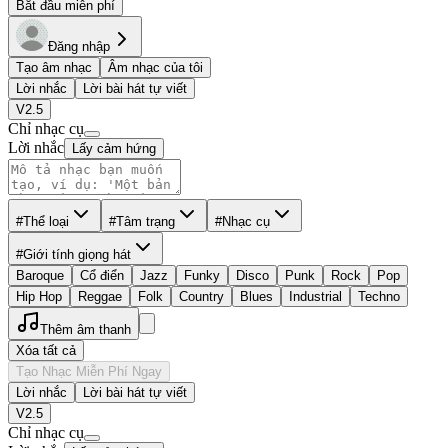
Bắt đầu miễn phí
Đăng nhập
Tạo âm nhạc
Âm nhạc của tôi
Lời nhắc
Lời bài hát tự viết
V2.5
Chỉ nhạc cụ
Lời nhắc
Lấy cảm hứng
#Thể loại
#Tâm trạng
#Nhạc cụ
#Giới tính giọng hát
Baroque
Cổ điển
Jazz
Funky
Disco
Punk
Rock
Pop
Hip Hop
Reggae
Folk
Country
Blues
Industrial
Techno
Thêm âm thanh
Xóa tất cả
Tạo Nhạc Miễn Phí Ngay
Lời nhắc
Lời bài hát tự viết
V2.5
Chỉ nhạc cụ