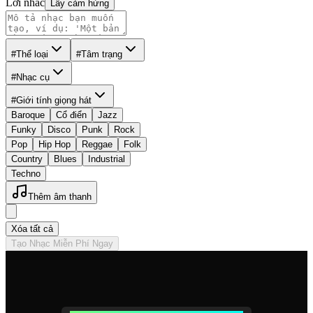
Lời nhắc
Lấy cảm hứng
#Thể loại
#Tâm trạng
#Nhạc cụ
#Giới tính giọng hát
Baroque
Cổ điển
Jazz
Funky
Disco
Punk
Rock
Pop
Hip Hop
Reggae
Folk
Country
Blues
Industrial
Techno
Thêm âm thanh
Xóa tất cả
Tạo Nhạc Miễn Phí Ngay