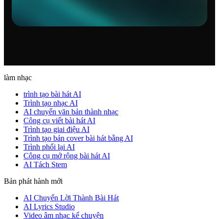
làm nhạc
trình tạo bài hát AI
Trình tạo nhạc AI
AI chuyển văn bản thành nhạc
Công cụ viết bài hát AI
Trình tạo giai điệu AI
Trình tạo bản cover bài hát bằng AI
Trình phối lại AI
Công cụ mở rộng bài hát AI
AI Tách Stem
Bản phát hành mới
AI Chuyển Lời Thành Bài Hát
AI Lyrics Studio
Video âm nhạc kể chuyện