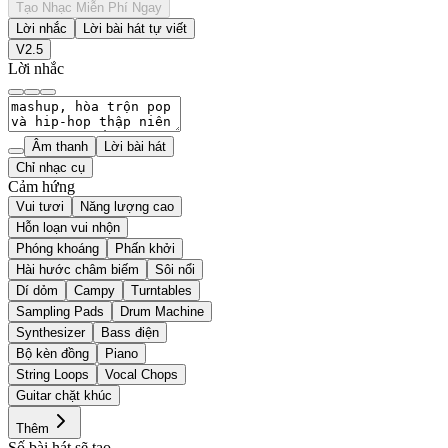
Tạo Nhạc Miễn Phí Ngay
Lời nhắc
Lời bài hát tự viết
V2.5
Lời nhắc
Âm thanh
Lời bài hát
Chỉ nhạc cụ
Cảm hứng
Vui tươi
Năng lượng cao
Hỗn loạn vui nhộn
Phóng khoáng
Phấn khởi
Hài hước châm biếm
Sôi nổi
Dí dỏm
Campy
Turntables
Sampling Pads
Drum Machine
Synthesizer
Bass điện
Bộ kèn đồng
Piano
String Loops
Vocal Chops
Guitar chặt khúc
Thêm
Số bài hát sẽ tạo