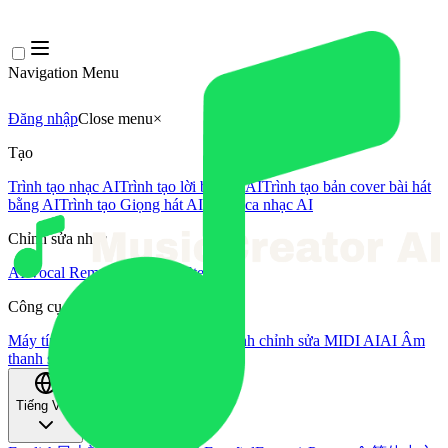
Navigation Menu
Đăng nhập
Close menu
×
Tạo
Trình tạo nhạc AI
Trình tạo lời bài hát AI
Trình tạo bản cover bài hát
bằng AI
Trình tạo Giọng hát AI
Video ca nhạc AI
Chỉnh sửa nhạc
AI Vocal Remover
AI Tách Stem
Công cụ âm nhạc khác
Máy tính BPM
Mastering bằng AI
Trình chỉnh sửa MIDI AI
AI Âm
thanh sang MIDI
Công cụ khác
Tiếng Việt