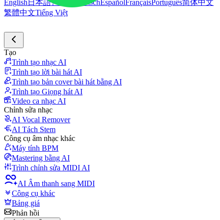
English
日本語
한국어
Deutsch
Español
Français
Português
简体中文
繁體中文
Tiếng Việt
Tạo
Trình tạo nhạc AI
Trình tạo lời bài hát AI
Trình tạo bản cover bài hát bằng AI
Trình tạo Giọng hát AI
Video ca nhạc AI
Chỉnh sửa nhạc
AI Vocal Remover
AI Tách Stem
Công cụ âm nhạc khác
Máy tính BPM
Mastering bằng AI
Trình chỉnh sửa MIDI AI
AI Âm thanh sang MIDI
Công cụ khác
Bảng giá
Phản hồi