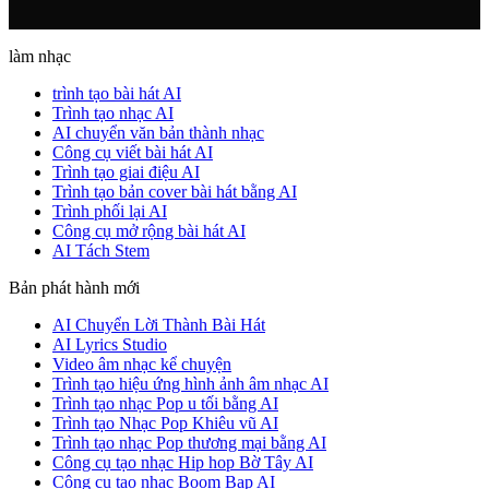
làm nhạc
trình tạo bài hát AI
Trình tạo nhạc AI
AI chuyển văn bản thành nhạc
Công cụ viết bài hát AI
Trình tạo giai điệu AI
Trình tạo bản cover bài hát bằng AI
Trình phối lại AI
Công cụ mở rộng bài hát AI
AI Tách Stem
Bản phát hành mới
AI Chuyển Lời Thành Bài Hát
AI Lyrics Studio
Video âm nhạc kể chuyện
Trình tạo hiệu ứng hình ảnh âm nhạc AI
Trình tạo nhạc Pop u tối bằng AI
Trình tạo Nhạc Pop Khiêu vũ AI
Trình tạo nhạc Pop thương mại bằng AI
Công cụ tạo nhạc Hip hop Bờ Tây AI
Công cụ tạo nhạc Boom Bap AI