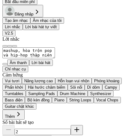
Bắt đầu miễn phí
Đăng nhập
Tạo âm nhạc
Âm nhạc của tôi
Lời nhắc
Lời bài hát tự viết
V2.5
Lời nhắc
Âm thanh
Lời bài hát
Chỉ nhạc cụ
Cảm hứng
Vui tươi
Năng lượng cao
Hỗn loạn vui nhộn
Phóng khoáng
Phấn khởi
Hài hước châm biếm
Sôi nổi
Dí dỏm
Campy
Turntables
Sampling Pads
Drum Machine
Synthesizer
Bass điện
Bộ kèn đồng
Piano
String Loops
Vocal Chops
Guitar chặt khúc
Thêm
Số bài hát sẽ tạo