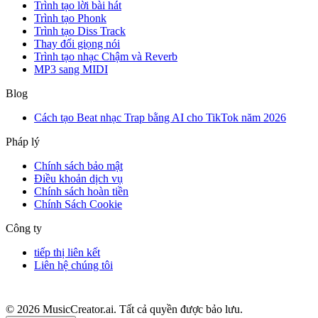
Trình tạo lời bài hát
Trình tạo Phonk
Trình tạo Diss Track
Thay đổi giọng nói
Trình tạo nhạc Chậm và Reverb
MP3 sang MIDI
Blog
Cách tạo Beat nhạc Trap bằng AI cho TikTok năm 2026
Pháp lý
Chính sách bảo mật
Điều khoản dịch vụ
Chính sách hoàn tiền
Chính Sách Cookie
Công ty
tiếp thị liên kết
Liên hệ chúng tôi
© 2026 MusicCreator.ai. Tất cả quyền được bảo lưu.