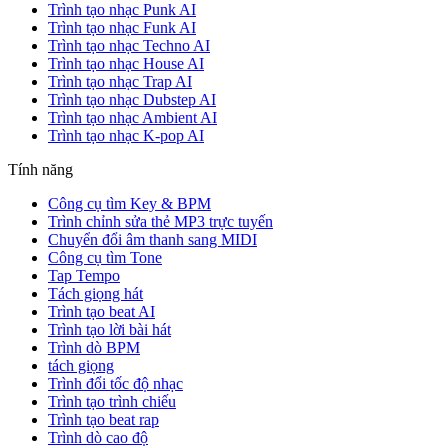
Trình tạo nhạc Punk AI
Trình tạo nhạc Funk AI
Trình tạo nhạc Techno AI
Trình tạo nhạc House AI
Trình tạo nhạc Trap AI
Trình tạo nhạc Dubstep AI
Trình tạo nhạc Ambient AI
Trình tạo nhạc K-pop AI
Tính năng
Công cụ tìm Key & BPM
Trình chỉnh sửa thẻ MP3 trực tuyến
Chuyển đổi âm thanh sang MIDI
Công cụ tìm Tone
Tap Tempo
Tách giọng hát
Trình tạo beat AI
Trình tạo lời bài hát
Trình dò BPM
tách giọng
Trình đổi tốc độ nhạc
Trình tạo trình chiếu
Trình tạo beat rap
Trình dò cao độ