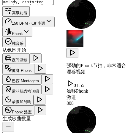
高级功能
150 BPM · C# 小调
Phonk
纯音乐
从氛围开始
夜间漂移
强劲的Phonk节拍，非常适合
健身 Phonk
漂移视频
巴西 Montagem
01:55
漂移Phonk
孟菲斯恐怖说唱
激进
放慢加混响
808
Phonk 浩室
生成歌曲数量