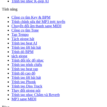
Trình tạo nhạc K-pop AI
Tính năng
Công cụ tìm Key & BPM
Trình chỉnh sửa thẻ MP3 trực tuyến
Chuyển đổi âm thanh sang MIDI
Công cụ tìm Tone
Tap Tempo
Tách giọng hát
Trình tạo beat AI
Trình tạo lời bài hát
Trình dò BPM
tách giọng
Trình đổi tốc độ nhạc
Trình tạo trình chiếu
Trình tạo beat rap
Trình dò cao độ
Trình tạo lời bài hát
Trình tạo Phonk
Trình tạo Diss Track
Thay đổi giọng nói
Trình tạo nhạc Chậm và Reverb
MP3 sang MIDI