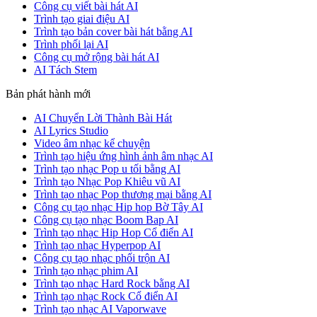
Công cụ viết bài hát AI
Trình tạo giai điệu AI
Trình tạo bản cover bài hát bằng AI
Trình phối lại AI
Công cụ mở rộng bài hát AI
AI Tách Stem
Bản phát hành mới
AI Chuyển Lời Thành Bài Hát
AI Lyrics Studio
Video âm nhạc kể chuyện
Trình tạo hiệu ứng hình ảnh âm nhạc AI
Trình tạo nhạc Pop u tối bằng AI
Trình tạo Nhạc Pop Khiêu vũ AI
Trình tạo nhạc Pop thương mại bằng AI
Công cụ tạo nhạc Hip hop Bờ Tây AI
Công cụ tạo nhạc Boom Bap AI
Trình tạo nhạc Hip Hop Cổ điển AI
Trình tạo nhạc Hyperpop AI
Công cụ tạo nhạc phối trộn AI
Trình tạo nhạc phim AI
Trình tạo nhạc Hard Rock bằng AI
Trình tạo nhạc Rock Cổ điển AI
Trình tạo nhạc AI Vaporwave