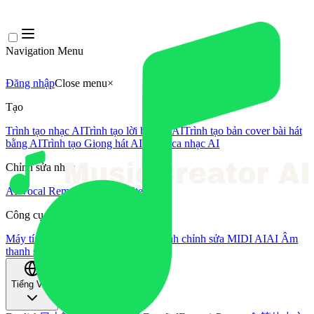
Navigation Menu
Đăng nhập
Close menu
×
Tạo
Trình tạo nhạc AI
Trình tạo lời bài hát AI
Trình tạo bản cover bài hát
bằng AI
Trình tạo Giọng hát AI
Video ca nhạc AI
Chỉnh sửa nhạc
AI Vocal Remover
AI Tách Stem
Công cụ âm nhạc khác
Máy tính BPM
Mastering bằng AI
Trình chỉnh sửa MIDI AI
AI Âm
thanh sang MIDI
Công cụ khác
Tiếng Việt