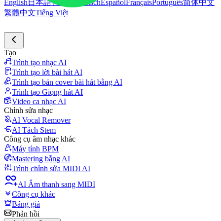
English
日本語
한국어
Deutsch
Español
Français
Português
简体中文
繁體中文
Tiếng Việt
Tạo
Trình tạo nhạc AI
Trình tạo lời bài hát AI
Trình tạo bản cover bài hát bằng AI
Trình tạo Giọng hát AI
Video ca nhạc AI
Chỉnh sửa nhạc
AI Vocal Remover
AI Tách Stem
Công cụ âm nhạc khác
Máy tính BPM
Mastering bằng AI
Trình chỉnh sửa MIDI AI
AI Âm thanh sang MIDI
Công cụ khác
Bảng giá
Phản hồi