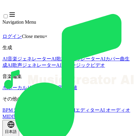
Navigation Menu
ログイン
Close menu
×
生成
AI音楽ジェネレーター
AI歌詞ジェネレーター
AIカバー曲生
成
AI歌声ジェネレーター
AIミュージックビデオ
音楽編集
AIボーカルリムーバー
AI 音源分離
その他の音楽ツール
BPM 測定
AIマスタリング
AI MIDIエディター
AI オーディオ
MIDI変換
その他のツール
日本語