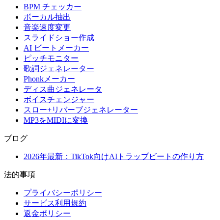
BPM チェッカー
ボーカル抽出
音楽速度変更
スライドショー作成
AI ビートメーカー
ピッチモニター
歌詞ジェネレーター
Phonkメーカー
ディス曲ジェネレータ
ボイスチェンジャー
スロー+リバーブジェネレーター
MP3をMIDIに変換
ブログ
2026年最新：TikTok向けAIトラップビートの作り方
法的事項
プライバシーポリシー
サービス利用規約
返金ポリシー