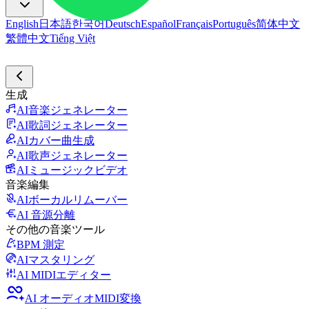
English
日本語
한국어
Deutsch
Español
Français
Português
简体中文
繁體中文
Tiếng Việt
生成
AI音楽ジェネレーター
AI歌詞ジェネレーター
AIカバー曲生成
AI歌声ジェネレーター
AIミュージックビデオ
音楽編集
AIボーカルリムーバー
AI 音源分離
その他の音楽ツール
BPM 測定
AIマスタリング
AI MIDIエディター
AI オーディオMIDI変換