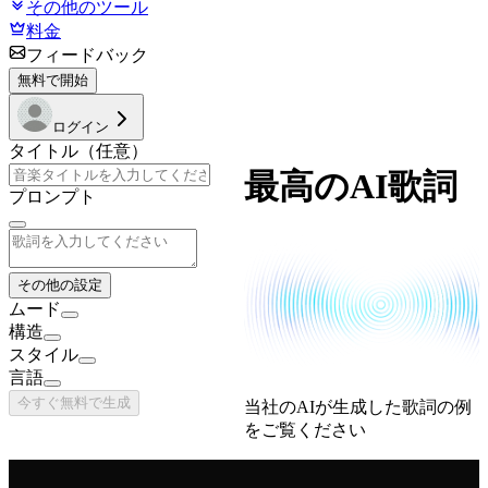
その他のツール
料金
フィードバック
無料で開始
ログイン
タイトル（任意）
最高のAI歌詞
プロンプト
その他の設定
ムード
構造
スタイル
言語
今すぐ無料で生成
当社のAIが生成した歌詞の例
をご覧ください