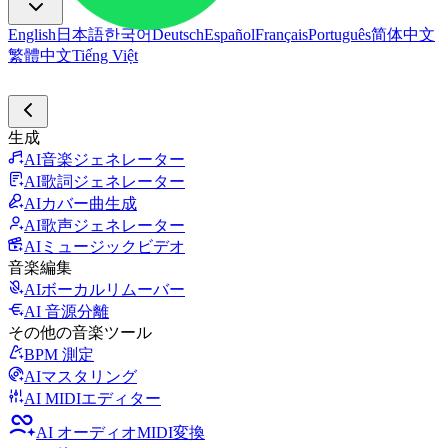
English
日本語
한국어
Deutsch
Español
Français
Português
简体中文
繁體中文
Tiếng Việt
生成
AI音楽ジェネレーター
AI歌詞ジェネレーター
AIカバー曲生成
AI歌声ジェネレーター
AIミュージックビデオ
音楽編集
AIボーカルリムーバー
AI 音源分離
その他の音楽ツール
BPM 測定
AIマスタリング
AI MIDIエディター
AI オーディオMIDI変換