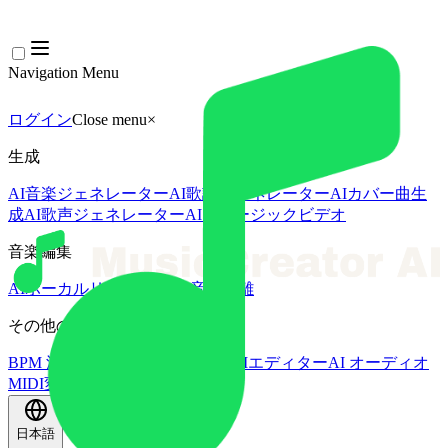
Navigation Menu
ログイン
Close menu
×
生成
AI音楽ジェネレーター
AI歌詞ジェネレーター
AIカバー曲生
成
AI歌声ジェネレーター
AIミュージックビデオ
音楽編集
AIボーカルリムーバー
AI 音源分離
その他の音楽ツール
BPM 測定
AIマスタリング
AI MIDIエディター
AI オーディオ
MIDI変換
その他のツール
日本語