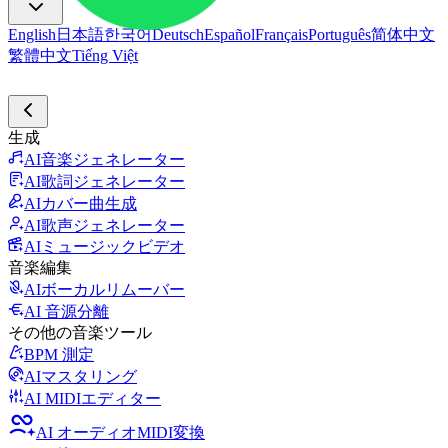
English
日本語
한국어
Deutsch
Español
Français
Português
简体中文
繁體中文
Tiếng Việt
生成
AI音楽ジェネレーター
AI歌詞ジェネレーター
AIカバー曲生成
AI歌声ジェネレーター
AIミュージックビデオ
音楽編集
AIボーカルリムーバー
AI 音源分離
その他の音楽ツール
BPM 測定
AIマスタリング
AI MIDIエディター
AI オーディオMIDI変換