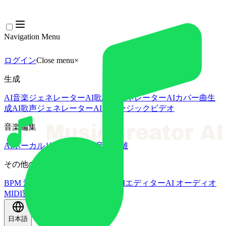
Navigation Menu
ログイン
Close menu
×
生成
AI音楽ジェネレーター
AI歌詞ジェネレーター
AIカバー曲生
成
AI歌声ジェネレーター
AIミュージックビデオ
音楽編集
AIボーカルリムーバー
AI 音源分離
その他の音楽ツール
BPM 測定
AIマスタリング
AI MIDIエディター
AI オーディオ
MIDI変換
その他のツール
日本語