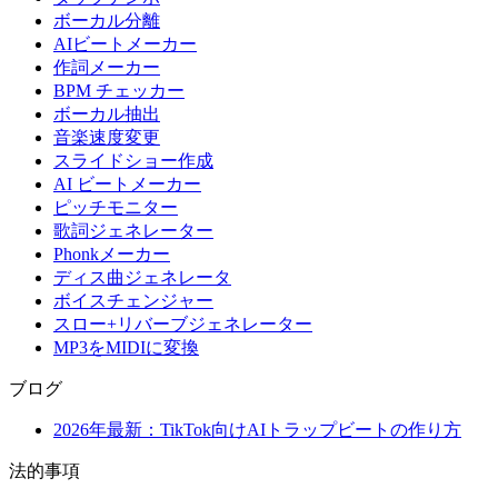
ボーカル分離
AIビートメーカー
作詞メーカー
BPM チェッカー
ボーカル抽出
音楽速度変更
スライドショー作成
AI ビートメーカー
ピッチモニター
歌詞ジェネレーター
Phonkメーカー
ディス曲ジェネレータ
ボイスチェンジャー
スロー+リバーブジェネレーター
MP3をMIDIに変換
ブログ
2026年最新：TikTok向けAIトラップビートの作り方
法的事項