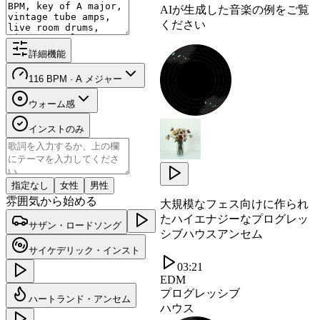
AIが生成した音楽の例をご覧
ください
詳細機能
116 BPM · A メジャー
ウォーム感
インストのみ
指定なし
女性
男性
雰囲気から始める
大規模なフェス向けに作られ
たハイエナジーなプログレッ
サザン・ロードソング
シブハウスアンセム
サイケデリック・インスト
03:21
EDM
プログレッシブ
ハートランド・アンセム
ハウス