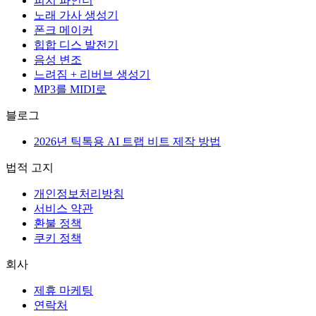
피치 파인더
노래 가사 생성기
폰크 메이커
힙합 디스 발전기
음성 변조
느려짐 + 리버브 생성기
MP3를 MIDI로
블로그
2026년 틱톡용 AI 트랩 비트 제작 방법
법적 고지
개인정보처리방침
서비스 약관
환불 정책
쿠키 정책
회사
제휴 마케팅
연락처