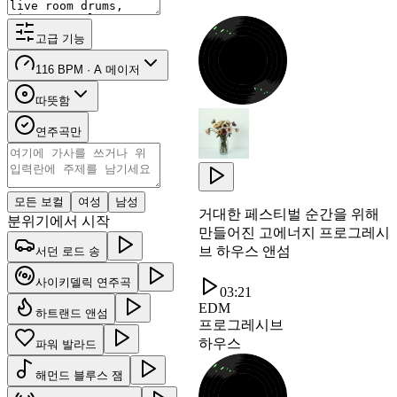
고급 기능
116 BPM · A 메이저
따뜻함
연주곡만
모든 보컬
여성
남성
거대한 페스티벌 순간을 위해
분위기에서 시작
만들어진 고에너지 프로그레시
브 하우스 앤섬
서던 로드 송
사이키델릭 연주곡
03:21
EDM
하트랜드 앤섬
프로그레시브
하우스
파워 발라드
해먼드 블루스 잼