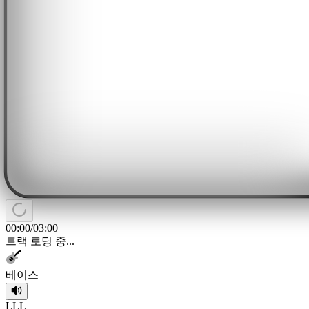
00:00
/
03:00
트랙 로딩 중...
베이스
L
L
L