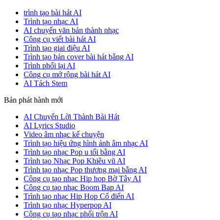
trình tạo bài hát AI
Trình tạo nhạc AI
AI chuyển văn bản thành nhạc
Công cụ viết bài hát AI
Trình tạo giai điệu AI
Trình tạo bản cover bài hát bằng AI
Trình phối lại AI
Công cụ mở rộng bài hát AI
AI Tách Stem
Bản phát hành mới
AI Chuyển Lời Thành Bài Hát
AI Lyrics Studio
Video âm nhạc kể chuyện
Trình tạo hiệu ứng hình ảnh âm nhạc AI
Trình tạo nhạc Pop u tối bằng AI
Trình tạo Nhạc Pop Khiêu vũ AI
Trình tạo nhạc Pop thương mại bằng AI
Công cụ tạo nhạc Hip hop Bờ Tây AI
Công cụ tạo nhạc Boom Bap AI
Trình tạo nhạc Hip Hop Cổ điển AI
Trình tạo nhạc Hyperpop AI
Công cụ tạo nhạc phối trộn AI