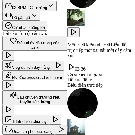
92 BPM · C Trưởng
Độ gần gũi
Chỉ nhạc không lời
Bắt đầu từ một cảm xúc
Điệu nhảy đầu trong đám
Một ca sĩ kiêm nhạc sĩ biểu diễn
cưới
trực tiếp một bài hát mới đầy cảm
xúc
Vlog du lịch đầy nắng
03:36
Ca sĩ kiêm nhạc sĩ
Mở đầu podcast chánh niệm
Dễ xúc động
Biểu diễn trực tiếp
Câu chuyện thương hiệu
truyền cảm hứng
Trình chiếu chia tay
Quán cà phê buổi sáng