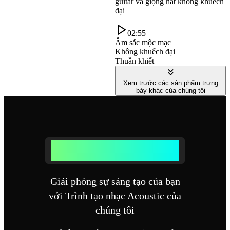
guitar và giọng hát không khuếch
đại
02:55
Âm sắc mộc mạc
Không khuếch đại
Thuần khiết
Xem trước các sản phẩm trưng
bày khác của chúng tôi
Tại sao chọn Trình tạo nhạc Acoustic của
chúng tôi
Giải phóng sự sáng tạo của bạn
với Trình tạo nhạc Acoustic của
chúng tôi