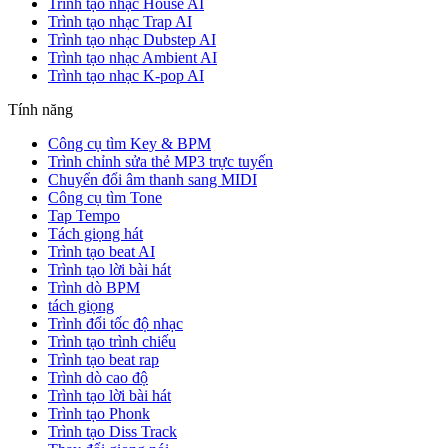
Trình tạo nhạc House AI
Trình tạo nhạc Trap AI
Trình tạo nhạc Dubstep AI
Trình tạo nhạc Ambient AI
Trình tạo nhạc K-pop AI
Tính năng
Công cụ tìm Key & BPM
Trình chỉnh sửa thẻ MP3 trực tuyến
Chuyển đổi âm thanh sang MIDI
Công cụ tìm Tone
Tap Tempo
Tách giọng hát
Trình tạo beat AI
Trình tạo lời bài hát
Trình dò BPM
tách giọng
Trình đổi tốc độ nhạc
Trình tạo trình chiếu
Trình tạo beat rap
Trình dò cao độ
Trình tạo lời bài hát
Trình tạo Phonk
Trình tạo Diss Track