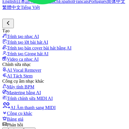
English
日本語
한국어
Deutsch
Español
Français
Português
简体中文
繁體中文
Tiếng Việt
Tạo
Trình tạo nhạc AI
Trình tạo lời bài hát AI
Trình tạo bản cover bài hát bằng AI
Trình tạo Giọng hát AI
Video ca nhạc AI
Chỉnh sửa nhạc
AI Vocal Remover
AI Tách Stem
Công cụ âm nhạc khác
Máy tính BPM
Mastering bằng AI
Trình chỉnh sửa MIDI AI
AI Âm thanh sang MIDI
Công cụ khác
Bảng giá
Phản hồi