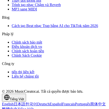
Thay đổi giọng nói
Trình tạo nhạc Chậm và Reverb
MP3 sang MIDI
Blog
Cách tạo Beat nhạc Trap bằng AI cho TikTok năm 2026
Pháp lý
Chính sách bảo mật
Điều khoản dịch vụ
Chính sách hoàn tiền
Chính Sách Cookie
Công ty
tiếp thị liên kết
Liên hệ chúng tôi
© 2026 MusicCreator.ai. Tất cả quyền được bảo lưu.
Tiếng Việt
English
日本語
한국어
Deutsch
Español
Français
Português
简体中文