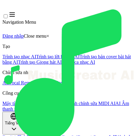
Navigation Menu
Đăng nhập
Close menu
×
Tạo
Trình tạo nhạc AI
Trình tạo lời bài hát AI
Trình tạo bản cover bài hát
bằng AI
Trình tạo Giọng hát AI
Video ca nhạc AI
Chỉnh sửa nhạc
AI Vocal Remover
AI Tách Stem
Công cụ âm nhạc khác
Máy tính BPM
Mastering bằng AI
Trình chỉnh sửa MIDI AI
AI Âm
thanh sang MIDI
Công cụ khác
Tiếng Việt