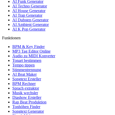
AI Funk Generator
AI Techno Generator
AI House Generator
AI Trap Generator
AI Dubstep Generator
AI Ambient Generator
AI K Pop Generator
Funktionen
BPM & Key Finder
MP3 Tag Editor Online
Audio zu MIDI Konverter
Tonart bestimmen
Tempo tippen
Stimmentrennung
AI Beat Maker
Songtext Ersteller
BPM Rechner
Sprach extraktor
Musik wechsler
Diashow Ersteller
Rap Beat Produktion
Tonhöhen Finder
Songtext Generator