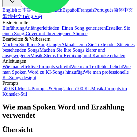
English
日本語
한국어
Deutsch
Español
Français
Português
简体中文
繁體中文
Tiếng Việt
Erste Schritte
Einführung
Anfängerleitfaden: Einen Song generieren
Erstellen Sie
einen Song-Cover mit Ihrer eigenen Stimme
Bearbeiten & Verbessern
Machen Sie Ihren Song länger
Aktualisieren Sie Texte oder Stil eines
bestehenden Songs
Machen Sie Ihre Songs klarer und
ausgewogener
Musik-Stems für Remixing und Karaoke erhalten
Anleitungen
Wie man effektive Prompts schreibt
Wie man Textfehler behebt
Wie
man Spoken Word zu KI-Songs hinzufügt
Wie man professionelle
KI-Songs designt
Prompts
500 KI-Musik-Prompts & Song-Ideen
100 KI-Musik-Prompts im
Künstler-Stil
Wie man Spoken Word und Erzählung
verwendet
Übersicht