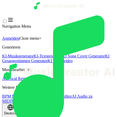
Navigation Menu
Anmelden
Close menu
×
Generieren
KI-Musikgenerator
KI-Textgenerator
KI Song Cover Generator
KI
Gesangsstimmen Generator
KI Musikvideo
Musikbearbeitung
AI Vocal Remover
KI-Stem-Splitter
Weitere Musikwerkzeuge
BPM Messer
AI Mastering
AI MIDI Editor
AI Audio zu
MIDI
Weitere Tools
Deutsch