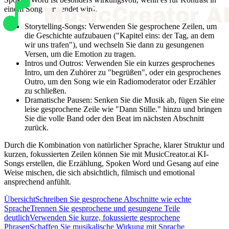
einem Song verwendet wird.
Storytelling-Songs: Verwenden Sie gesprochene Zeilen, um
die Geschichte aufzubauen ("Kapitel eins: der Tag, an dem
wir uns trafen"), und wechseln Sie dann zu gesungenen
Versen, um die Emotion zu tragen.
Intros und Outros: Verwenden Sie ein kurzes gesprochenes
Intro, um den Zuhörer zu "begrüßen", oder ein gesprochenes
Outro, um den Song wie ein Radiomoderator oder Erzähler
zu schließen.
Dramatische Pausen: Senken Sie die Musik ab, fügen Sie eine
leise gesprochene Zeile wie "Dann Stille." hinzu und bringen
Sie die volle Band oder den Beat im nächsten Abschnitt
zurück.
Durch die Kombination von natürlicher Sprache, klarer Struktur und
kurzen, fokussierten Zeilen können Sie mit MusicCreator.ai KI-
Songs erstellen, die Erzählung, Spoken Word und Gesang auf eine
Weise mischen, die sich absichtlich, filmisch und emotional
ansprechend anfühlt.
Übersicht
Schreiben Sie gesprochene Abschnitte wie echte
Sprache
Trennen Sie gesprochene und gesungene Teile
deutlich
Verwenden Sie kurze, fokussierte gesprochene
Phrasen
Schaffen Sie musikalische Wirkung mit Sprache