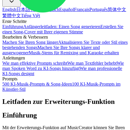
English
日本語
한국어
Deutsch
Español
Français
Português
简体中文
繁體中文
Tiếng Việt
Erste Schritte
Einführung
Anfängerleitfaden: Einen Song generieren
Erstellen Sie
einen Song-Cover mit Ihrer eigenen Stimme
Bearbeiten & Verbessern
Machen Sie Ihren Song länger
Aktualisieren Sie Texte oder Stil eines
bestehenden Songs
Machen Sie Ihre Songs klarer und
ausgewogener
Musik-Stems für Remixing und Karaoke erhalten
Anleitungen
Wie man effektive Prompts schreibt
Wie man Textfehler behebt
Wie
man Spoken Word zu KI-Songs hinzufügt
Wie man professionelle
KI-Songs designt
Prompts
500 KI-Musik-Prompts & Song-Ideen
100 KI-Musik-Prompts im
Künstler-Stil
Leitfaden zur Erweiterungs-Funktion
Einführung
Mit der Erweiterungs-Funktion auf MusicCreator können Sie Ihren