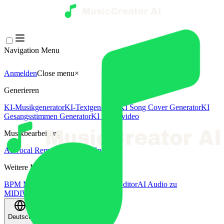
Navigation Menu
Anmelden
Close menu
×
Generieren
KI-Musikgenerator
KI-Textgenerator
KI Song Cover Generator
KI
Gesangsstimmen Generator
KI Musikvideo
Musikbearbeitung
AI Vocal Remover
KI-Stem-Splitter
Weitere Musikwerkzeuge
BPM Messer
AI Mastering
AI MIDI Editor
AI Audio zu
MIDI
Weitere Tools
Deutsch