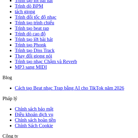
Trình tạo lời bài hát
Trình dò BPM
tách giọng
Trình đổi tốc độ nhạc
Trình tạo trình chiếu
Trình tạo beat rap
Trình dò cao độ
Trình tạo lời bài hát
Trình tạo Phonk
Trình tạo Diss Track
Thay đổi giọng nói
Trình tạo nhạc Chậm và Reverb
MP3 sang MIDI
Blog
Cách tạo Beat nhạc Trap bằng AI cho TikTok năm 2026
Pháp lý
Chính sách bảo mật
Điều khoản dịch vụ
Chính sách hoàn tiền
Chính Sách Cookie
Công ty