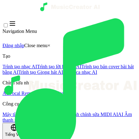
Navigation Menu
Đăng nhập
Close menu
×
Tạo
Trình tạo nhạc AI
Trình tạo lời bài hát AI
Trình tạo bản cover bài hát
bằng AI
Trình tạo Giọng hát AI
Video ca nhạc AI
Chỉnh sửa nhạc
AI Vocal Remover
AI Tách Stem
Công cụ âm nhạc khác
Máy tính BPM
Mastering bằng AI
Trình chỉnh sửa MIDI AI
AI Âm
thanh sang MIDI
Công cụ khác
Tiếng Việt