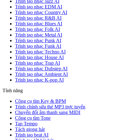
Trình tạo nhạc Jazz AI
Trình tạo nhạc EDM AI
Trình tạo nhạc Country AI
Trình tạo nhạc R&B AI
Trình tạo nhạc Blues AI
Trình tạo nhạc Folk AI
Trình tạo nhạc Metal AI
Trình tạo nhạc Punk AI
Trình tạo nhạc Funk AI
Trình tạo nhạc Techno AI
Trình tạo nhạc House AI
Trình tạo nhạc Trap AI
Trình tạo nhạc Dubstep AI
Trình tạo nhạc Ambient AI
Trình tạo nhạc K-pop AI
Tính năng
Công cụ tìm Key & BPM
Trình chỉnh sửa thẻ MP3 trực tuyến
Chuyển đổi âm thanh sang MIDI
Công cụ tìm Tone
Tap Tempo
Tách giọng hát
Trình tạo beat AI