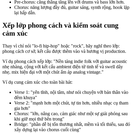
Pre-chorus: căng thẳng tăng lên với drums và bass lớn hơn.
Chorus: năng lượng đầy đủ, guitar sáng, synth rộng, hook lặp
lại hấp dẫn.
Xếp lớp phong cách và kiểm soát cung
cảm xúc
Thay vì chỉ nói "lo-fi hip-hop" hoặc "rock", hãy nghĩ theo lớp:
phong cách cơ sở, kết cấu được thêm vào và hương vị production.
Ví dụ phong cách xếp lớp: "Nền tảng indie folk với guitar acoustic
nhẹ nhàng, cộng với kết cấu ambient điện tử tinh tế và swell dây
nhẹ, mix hiện đại với một chút ấm áp analog vintage."
Ví dụ cung cảm xúc cho toàn bài hát:
Verse 1: "yên tĩnh, nội tâm, như nói chuyện với bản thân vào
đêm khuya"
Verse 2: "mạnh hơn một chút, tự tin hơn, nhiều nhạc cụ tham
gia hơn"
Chorus: "lớn, nâng cao, cảm giác như một sự giải phóng sau
khi giữ mọi thứ bên trong"
Bridge: "phần dễ bị tổn thương nhất, mềm và tối thiểu, sau đó
xây dựng lại vào chorus cuối cùng"