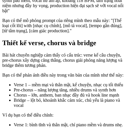
synth pad mềm, vocal nữ ấm áp, khoảng 118 BPM, tâm trạng hoài
niệm nhưng đầy hy vọng, production hiện đại sạch sẽ với vocal nổi
bật"
Bạn có thể mô phỏng prompt của riêng mình theo mẫu này: "[Thể
loại cốt lõi] with [nhạc cụ chính], [mô tả vocal], [tempo gần đúng],
[từ tâm trạng], [cảm giác production]."
Thiết kế verse, chorus và bridge
Bài hát chuyên nghiệp cảm thấy có cấu trúc: verse kể câu chuyện,
pre-chorus xây dựng căng thẳng, chorus giải phóng năng lượng và
bridge thêm tương phản.
Bạn có thể phản ánh điều này trong văn bản của mình như thế này:
Verse 1 – mềm mại và thân mật, kể chuyện, nhạc cụ tối thiểu
Pre-chorus – năng lượng tăng, nhiều drums và synth hơn
Chorus – lớn, anthem, ban nhạc đầy đủ và hook line mạnh
Bridge – lột bỏ, khoảnh khắc cảm xúc, chủ yếu là piano và
vocal
Ví dụ bạn có thể điều chỉnh:
Verse 1: bình tĩnh và thân mật, chỉ piano mềm và drums nhẹ.