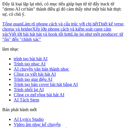
Đây là loại lặp lại nhỏ, có mục tiêu giúp bạn từ từ đẩy track từ
"demo AI cơ bản" thành điều gì đó cảm thấy như một bài hát thực
sự, có chủ ý.
Tổng quan
Làm rõ phong cách và cấu trúc với chi tiết
Thiết kế verse,
chorus và bridge
Xếp lớp phong cách và kiểm soát cung cảm
xúc
Viết lời bài hát hát và hook tốt hơn
Lặp lại như một producer: từ
"ổn" đến "chính xác"
làm nhạc
trình tạo bài hát AI
Trình tạo nhạc AI
AI chuyển văn bản thành nhạc
Công cụ viết bài hát AI
Trình tạo giai điệu AI
Trình tạo bản cover bài hát bằng AI
Trình phối lại AI
Công cụ mở rộng bài hát AI
AI Tách Stem
Bản phát hành mới
AI Lyrics Studio
Video âm nhạc kể chuyện