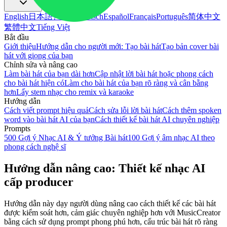
English
日本語
한국어
Deutsch
Español
Français
Português
简体中文
繁體中文
Tiếng Việt
Bắt đầu
Giới thiệu
Hướng dẫn cho người mới: Tạo bài hát
Tạo bản cover bài
hát với giọng của bạn
Chỉnh sửa và nâng cao
Làm bài hát của bạn dài hơn
Cập nhật lời bài hát hoặc phong cách
cho bài hát hiện có
Làm cho bài hát của bạn rõ ràng và cân bằng
hơn
Lấy stem nhạc cho remix và karaoke
Hướng dẫn
Cách viết prompt hiệu quả
Cách sửa lỗi lời bài hát
Cách thêm spoken
word vào bài hát AI của bạn
Cách thiết kế bài hát AI chuyên nghiệp
Prompts
500 Gợi ý Nhạc AI & Ý tưởng Bài hát
100 Gợi ý âm nhạc AI theo
phong cách nghệ sĩ
Hướng dẫn nâng cao: Thiết kế nhạc AI
cấp producer
Hướng dẫn này dạy người dùng nâng cao cách thiết kế các bài hát
được kiểm soát hơn, cảm giác chuyên nghiệp hơn với MusicCreator
bằng cách sử dụng prompt phong phú hơn, cấu trúc bài hát rõ ràng