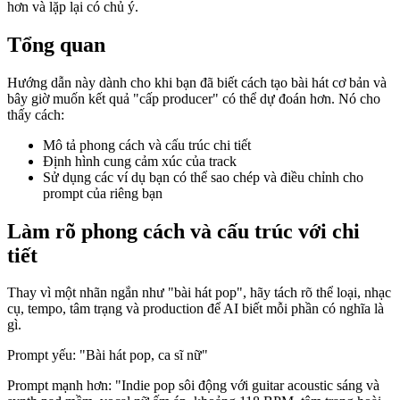
hơn và lặp lại có chủ ý.
Tổng quan
Hướng dẫn này dành cho khi bạn đã biết cách tạo bài hát cơ bản và
bây giờ muốn kết quả "cấp producer" có thể dự đoán hơn. Nó cho
thấy cách:
Mô tả phong cách và cấu trúc chi tiết
Định hình cung cảm xúc của track
Sử dụng các ví dụ bạn có thể sao chép và điều chỉnh cho
prompt của riêng bạn
Làm rõ phong cách và cấu trúc với chi
tiết
Thay vì một nhãn ngắn như "bài hát pop", hãy tách rõ thể loại, nhạc
cụ, tempo, tâm trạng và production để AI biết mỗi phần có nghĩa là
gì.
Prompt yếu: "Bài hát pop, ca sĩ nữ"
Prompt mạnh hơn: "Indie pop sôi động với guitar acoustic sáng và