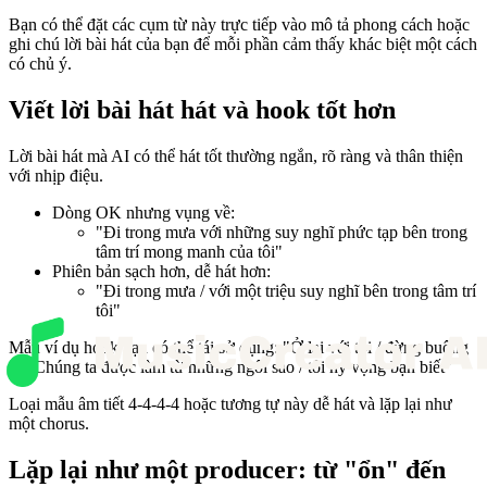
Bạn có thể đặt các cụm từ này trực tiếp vào mô tả phong cách hoặc
ghi chú lời bài hát của bạn để mỗi phần cảm thấy khác biệt một cách
có chủ ý.
Viết lời bài hát hát và hook tốt hơn
Lời bài hát mà AI có thể hát tốt thường ngắn, rõ ràng và thân thiện
với nhịp điệu.
Dòng OK nhưng vụng về:
"Đi trong mưa với những suy nghĩ phức tạp bên trong
tâm trí mong manh của tôi"
Phiên bản sạch hơn, dễ hát hơn:
"Đi trong mưa / với một triệu suy nghĩ bên trong tâm trí
tôi"
Mẫu ví dụ hook bạn có thể tái sử dụng: "Ở lại với tôi / đừng buông
tay Chúng ta được làm từ những ngôi sao / tôi hy vọng bạn biết"
Loại mẫu âm tiết 4-4-4-4 hoặc tương tự này dễ hát và lặp lại như
một chorus.
Lặp lại như một producer: từ "ổn" đến