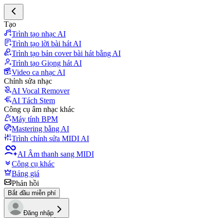
Tạo
Trình tạo nhạc AI
Trình tạo lời bài hát AI
Trình tạo bản cover bài hát bằng AI
Trình tạo Giọng hát AI
Video ca nhạc AI
Chỉnh sửa nhạc
AI Vocal Remover
AI Tách Stem
Công cụ âm nhạc khác
Máy tính BPM
Mastering bằng AI
Trình chỉnh sửa MIDI AI
AI Âm thanh sang MIDI
Công cụ khác
Bảng giá
Phản hồi
Bắt đầu miễn phí
Đăng nhập