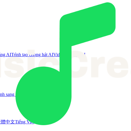
ằng AI
Trình tạo Giọng hát AI
Video ca nhạc AI
nh sang MIDI
Công cụ khác
繁體中文
Tiếng Việt