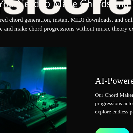
You Need to Make Chords and 
ed chord generation, instant MIDI downloads, and onli
le and make chord progressions without music theory ex
AI-Powere
Our Chord Maker 
progressions auto
explore endless p