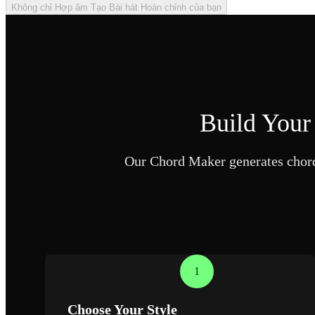
Không chỉ Hợp âm Tạo Bài hát Hoàn chỉnh của bạn
Build Your
Our Chord Maker generates chords
1
Choose Your Style