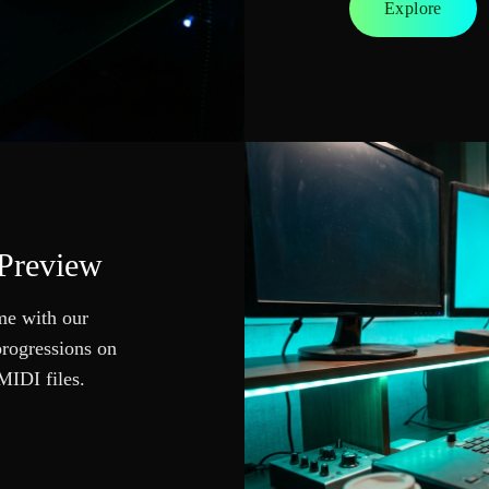
Explore
 Preview
ime with our
progressions on
MIDI files.