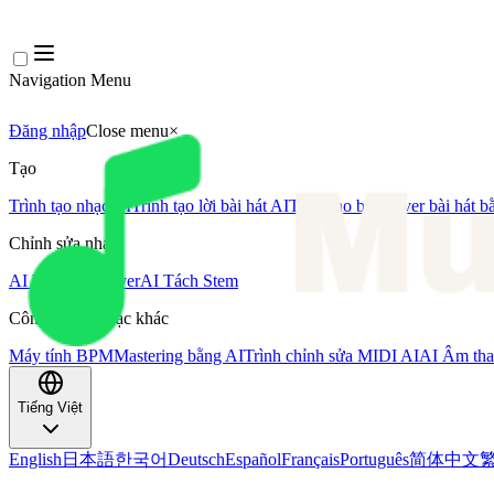
Navigation Menu
Đăng nhập
Close menu
×
Tạo
Trình tạo nhạc AI
Trình tạo lời bài hát AI
Trình tạo bản cover bài hát b
Chỉnh sửa nhạc
AI Vocal Remover
AI Tách Stem
Công cụ âm nhạc khác
Máy tính BPM
Mastering bằng AI
Trình chỉnh sửa MIDI AI
AI Âm tha
Tiếng Việt
English
日本語
한국어
Deutsch
Español
Français
Português
简体中文