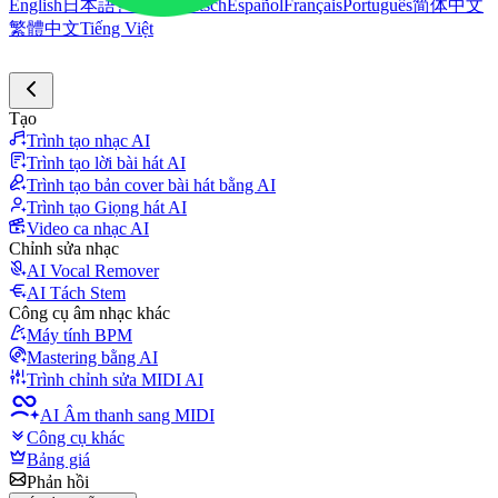
English
日本語
한국어
Deutsch
Español
Français
Português
简体中文
繁體中文
Tiếng Việt
Tạo
Trình tạo nhạc AI
Trình tạo lời bài hát AI
Trình tạo bản cover bài hát bằng AI
Trình tạo Giọng hát AI
Video ca nhạc AI
Chỉnh sửa nhạc
AI Vocal Remover
AI Tách Stem
Công cụ âm nhạc khác
Máy tính BPM
Mastering bằng AI
Trình chỉnh sửa MIDI AI
AI Âm thanh sang MIDI
Công cụ khác
Bảng giá
Phản hồi