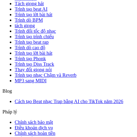
Tách giọng hát
Trình tạo beat AI
Trình tạo lời bài hát
Trình dò BPM
tách giọng
Trình đổi tốc độ nhạc
Trình tạo trình chiếu
Trình tạo beat rap
Trình dò cao độ
Trình tạo lời bài hát
Trình tạo Phonk
Trình tạo Diss Track
Thay đổi giọng nói
Trình tạo nhạc Chậm và Reverb
MP3 sang MIDI
Blog
Cách tạo Beat nhạc Trap bằng AI cho TikTok năm 2026
Pháp lý
Chính sách bảo mật
Điều khoản dịch vụ
Chính sách hoàn tiền