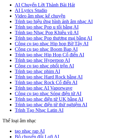
AI Chuyển Lời Thành Bài Hát
AI Lyrics Studio
Video âm nhạc kể chuyện
Trình tạo hiệu ứng hình ảnh âm nhạc AI
Trình tạo nhạc Pop u tối bằng AI
Trình tạo Nhạc Pop Khiêu vũ AI
Trình tạo nhạc Pop thương mại bằng AI
Công cụ tạo nhạc Hip hop Bờ Tây AI
Công cụ tạo nhạc Boom Bap AI
Trình tạo nhạc Hip Hop Cổ điển AI
Trình tạo nhạc Hyperpop AI
Công cụ tạo nhạc phối trộn AI
Trình tạo nhạc phim AI
Trình tạo nhạc Hard Rock bằng AI
Trình tạo nhạc Rock Cổ điển AI
Trình tạo nhạc AI Vaporwave
Công cụ tạo nhạc Sóng điện tử AI
Trình tạo nhạc điện tử UK bằng AI
Trình tạo nhạc điện tử thử nghiệm AI
Trình Tạo Nhạc Latin AI
Thể loại âm nhạc
tạo nhạc rap AI
Bộ chuyển đổi Lofi AI