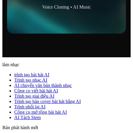
Voice Cloning • AI Music
làm nhạc
trình tạo bài hát AI
Trình tạo nhạc AI
AI chuyển văn bản thành nhạc
Công cụ viết bài hát AI
Trình tạo giai điệu AI
Trình tạo bản cover bài hát bằng AI
Trình phối lại AI
Công cụ mở rộng bài hát AI
AI Tách Stem
Bản phát hành mới