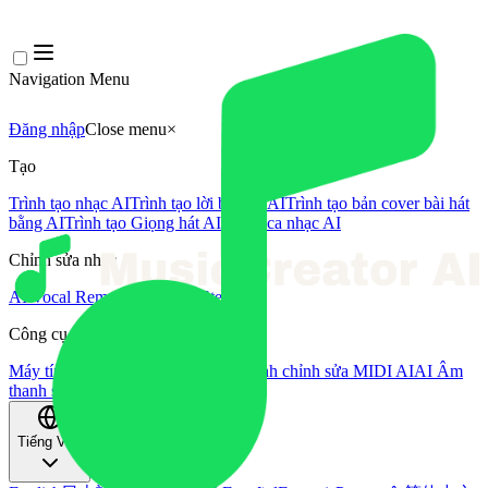
Navigation Menu
Đăng nhập
Close menu
×
Tạo
Trình tạo nhạc AI
Trình tạo lời bài hát AI
Trình tạo bản cover bài hát
bằng AI
Trình tạo Giọng hát AI
Video ca nhạc AI
Chỉnh sửa nhạc
AI Vocal Remover
AI Tách Stem
Công cụ âm nhạc khác
Máy tính BPM
Mastering bằng AI
Trình chỉnh sửa MIDI AI
AI Âm
thanh sang MIDI
Công cụ khác
Tiếng Việt