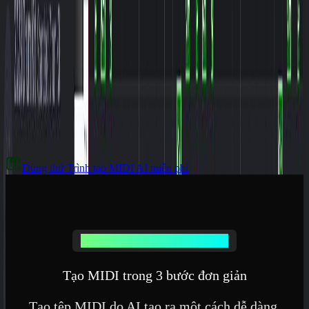
Dùng thử Trình tạo MIDI AI miễn phí
Quy trình Trình tạo MIDI AI dễ dàng
Tạo MIDI trong 3 bước đơn giản
Tạo tệp MIDI do AI tạo ra một cách dễ dàng.