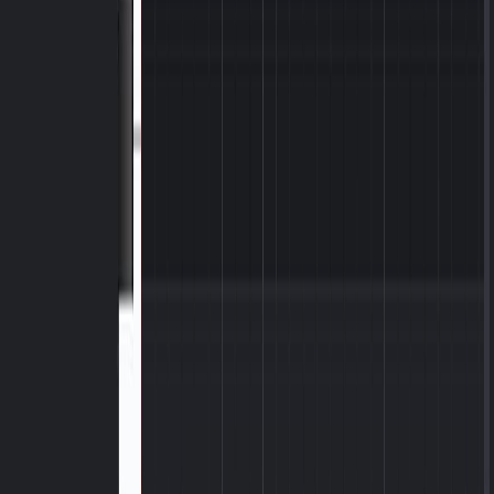
Trình chỉnh sửa thẻ MP3 trực tuyến
Chuyển đổi âm thanh sang MIDI
Công cụ tìm Tone
Tap Tempo
Tách giọng hát
Trình tạo beat AI
Trình tạo lời bài hát
Trình dò BPM
tách giọng
Trình đổi tốc độ nhạc
Trình tạo trình chiếu
Trình tạo beat rap
Trình dò cao độ
Trình tạo lời bài hát
Trình tạo Phonk
Trình tạo Diss Track
Thay đổi giọng nói
Trình tạo nhạc Chậm và Reverb
MP3 sang MIDI
Blog
Cách tạo Beat nhạc Trap bằng AI cho TikTok năm 2026
Pháp lý