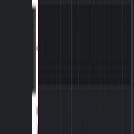
AI Tách Stem
Bản phát hành mới
AI Chuyển Lời Thành Bài Hát
AI Lyrics Studio
Video âm nhạc kể chuyện
Trình tạo hiệu ứng hình ảnh âm nhạc AI
Trình tạo nhạc Pop u tối bằng AI
Trình tạo Nhạc Pop Khiêu vũ AI
Trình tạo nhạc Pop thương mại bằng AI
Công cụ tạo nhạc Hip hop Bờ Tây AI
Công cụ tạo nhạc Boom Bap AI
Trình tạo nhạc Hip Hop Cổ điển AI
Trình tạo nhạc Hyperpop AI
Công cụ tạo nhạc phối trộn AI
Trình tạo nhạc phim AI
Trình tạo nhạc Hard Rock bằng AI
Trình tạo nhạc Rock Cổ điển AI
Trình tạo nhạc AI Vaporwave
Công cụ tạo nhạc Sóng điện tử AI
Trình tạo nhạc điện tử UK bằng AI
Trình tạo nhạc điện tử thử nghiệm AI
Trình Tạo Nhạc Latin AI