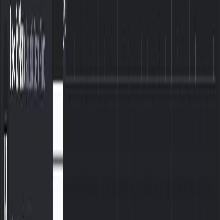
English
日本語
한국어
Deutsch
Español
Français
Português
简体中文
繁體中文
Tiếng Việt
Tạo
Trình tạo nhạc AI
Trình tạo lời bài hát AI
Trình tạo bản cover bài hát bằng AI
Trình tạo Giọng hát AI
Video ca nhạc AI
Chỉnh sửa nhạc
AI Vocal Remover
AI Tách Stem
Công cụ âm nhạc khác
Máy tính BPM
Mastering bằng AI
Trình chỉnh sửa MIDI AI
AI Âm thanh sang MIDI
Công cụ khác
Bảng giá
Phản hồi