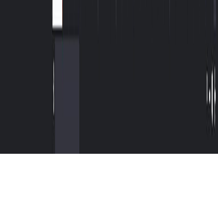
Chính sách bảo mật
Điều khoản dịch vụ
Chính sách hoàn tiền
Chính Sách Cookie
Công ty
tiếp thị liên kết
Liên hệ chúng tôi
© 2026 MusicCreator.ai. Tất cả quyền được bảo lưu.
Tiếng Việt
English
日本語
한국어
Deutsch
Español
Français
Português
简体中文
繁體中文
Tiếng Việt