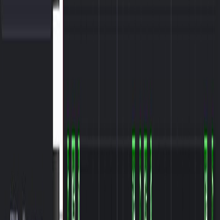
chuyên nghiệp
Xem cách trình tạo MIDI AI của chúng tôi biến các mô tả đơn giản
thành các tệp MIDI hoàn chỉnh. Các ví dụ thực tế từ trình tạo MIDI
trực tuyến của chúng tôi.