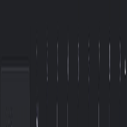
Navigation Menu
Đăng nhập
Close menu
×
Tạo
Trình tạo nhạc AI
Trình tạo lời bài hát AI
Trình tạo bản cover bài hát
bằng AI
Trình tạo Giọng hát AI
Video ca nhạc AI
Chỉnh sửa nhạc
AI Vocal Remover
AI Tách Stem
Công cụ âm nhạc khác
Máy tính BPM
Mastering bằng AI
Trình chỉnh sửa MIDI AI
AI Âm
thanh sang MIDI
Công cụ khác
Tiếng Việt