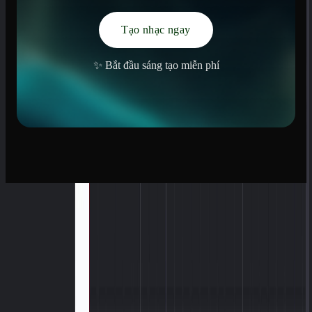
Tạo nhạc ngay
✨ Bắt đầu sáng tạo miễn phí
làm nhạc
trình tạo bài hát AI
Trình tạo nhạc AI
AI chuyển văn bản thành nhạc
Công cụ viết bài hát AI
Trình tạo giai điệu AI
Trình tạo bản cover bài hát bằng AI
Trình phối lại AI
Công cụ mở rộng bài hát AI