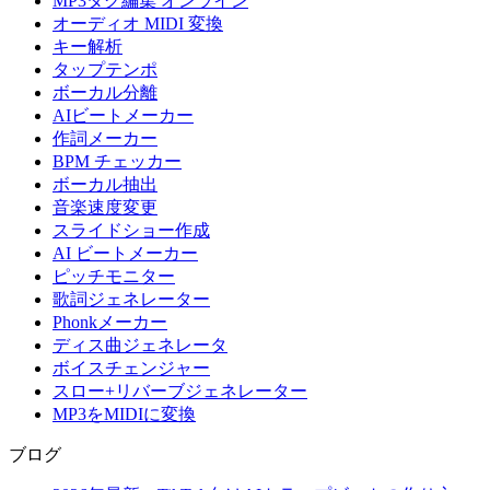
MP3タグ編集 オンライン
オーディオ MIDI 変換
キー解析
タップテンポ
ボーカル分離
AIビートメーカー
作詞メーカー
BPM チェッカー
ボーカル抽出
音楽速度変更
スライドショー作成
AI ビートメーカー
ピッチモニター
歌詞ジェネレーター
Phonkメーカー
ディス曲ジェネレータ
ボイスチェンジャー
スロー+リバーブジェネレーター
MP3をMIDIに変換
ブログ