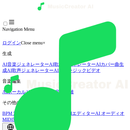
Navigation Menu
ログイン
Close menu
×
生成
AI音楽ジェネレーター
AI歌詞ジェネレーター
AIカバー曲生
成
AI歌声ジェネレーター
AIミュージックビデオ
音楽編集
AIボーカルリムーバー
AI 音源分離
その他の音楽ツール
BPM 測定
AIマスタリング
AI MIDIエディター
AI オーディオ
MIDI変換
その他のツール