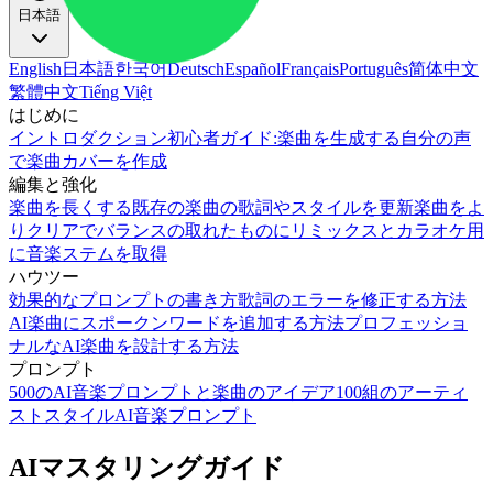
日本語
English
日本語
한국어
Deutsch
Español
Français
Português
简体中文
繁體中文
Tiếng Việt
はじめに
イントロダクション
初心者ガイド:楽曲を生成する
自分の声
で楽曲カバーを作成
編集と強化
楽曲を長くする
既存の楽曲の歌詞やスタイルを更新
楽曲をよ
りクリアでバランスの取れたものに
リミックスとカラオケ用
に音楽ステムを取得
ハウツー
効果的なプロンプトの書き方
歌詞のエラーを修正する方法
AI楽曲にスポークンワードを追加する方法
プロフェッショ
ナルなAI楽曲を設計する方法
プロンプト
500のAI音楽プロンプトと楽曲のアイデア
100組のアーティ
ストスタイルAI音楽プロンプト
AIマスタリングガイド