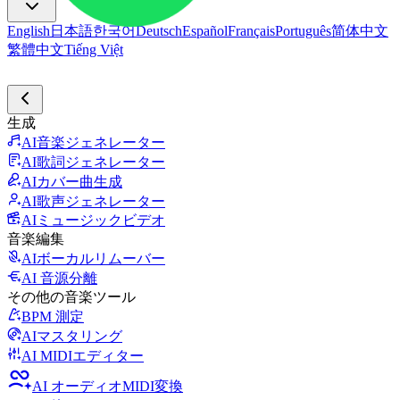
English
日本語
한국어
Deutsch
Español
Français
Português
简体中文
繁體中文
Tiếng Việt
生成
AI音楽ジェネレーター
AI歌詞ジェネレーター
AIカバー曲生成
AI歌声ジェネレーター
AIミュージックビデオ
音楽編集
AIボーカルリムーバー
AI 音源分離
その他の音楽ツール
BPM 測定
AIマスタリング
AI MIDIエディター
AI オーディオMIDI変換