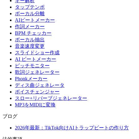
キー解析
タップテンポ
ボーカル分離
AIビートメーカー
作詞メーカー
BPM チェッカー
ボーカル抽出
音楽速度変更
スライドショー作成
AI ビートメーカー
ピッチモニター
歌詞ジェネレーター
Phonkメーカー
ディス曲ジェネレータ
ボイスチェンジャー
スロー+リバーブジェネレーター
MP3をMIDIに変換
ブログ
2026年最新：TikTok向けAIトラップビートの作り方