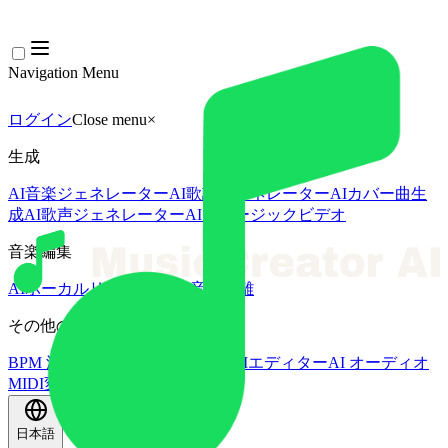
Navigation Menu
ログイン
Close menu
×
生成
AI音楽ジェネレーター
AI歌詞ジェネレーター
AIカバー曲生
成
AI歌声ジェネレーター
AIミュージックビデオ
音楽編集
AIボーカルリムーバー
AI 音源分離
その他の音楽ツール
BPM 測定
AIマスタリング
AI MIDIエディター
AI オーディオ
MIDI変換
その他のツール
日本語