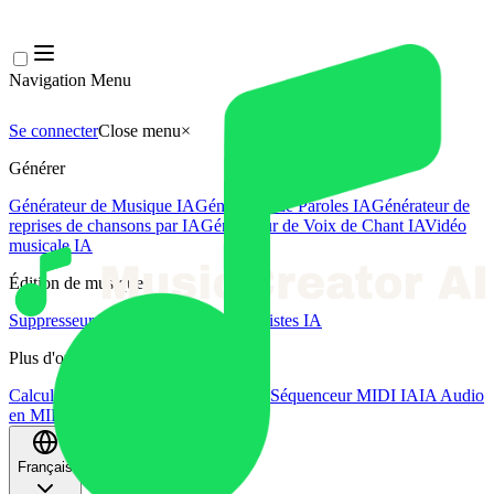
Navigation Menu
Se connecter
Close menu
×
Générer
Générateur de Musique IA
Générateur de Paroles IA
Générateur de
reprises de chansons par IA
Générateur de Voix de Chant IA
Vidéo
musicale IA
Édition de musique
Suppresseur Vocal AI
Séparateur de Pistes IA
Plus d'outils musicaux
Calculateur de BPM
Mastering par IA
Séquenceur MIDI IA
IA Audio
en MIDI
Plus d'outils
Français