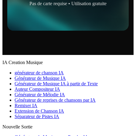
Pas de carte requise • Utilisation gratuite
IA Creation Musique
générateur de chanson IA
Générateur de Musique IA
Générateur de Musique IA à partir de Texte
Auteur Compositeur IA
Générateur de Mélodie IA
Générateur de reprises de chansons par IA
Remixer IA
Extension de Chanson IA
Séparateur de Pistes IA
Nouvelle Sortie