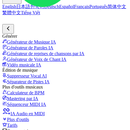
English
日本語
한국어
Deutsch
Español
Français
Português
简体中文
繁體中文
Tiếng Việt
Générer
Générateur de Musique IA
Générateur de Paroles IA
Générateur de reprises de chansons par IA
Générateur de Voix de Chant IA
Vidéo musicale IA
Édition de musique
Suppresseur Vocal AI
Séparateur de Pistes IA
Plus d'outils musicaux
Calculateur de BPM
Mastering par IA
Séquenceur MIDI IA
IA Audio en MIDI
Plus d'outils
Tarifs