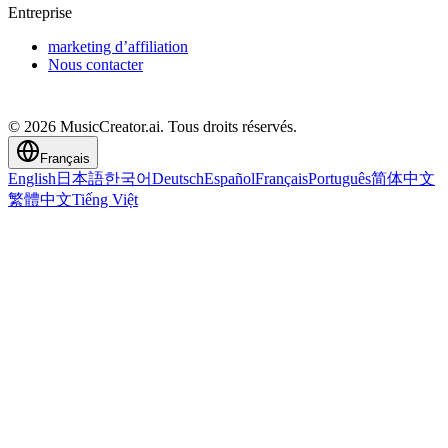
Entreprise
marketing d’affiliation
Nous contacter
© 2026 MusicCreator.ai. Tous droits réservés.
Français
English
日本語
한국어
Deutsch
Español
Français
Português
简体中文
繁體中文
Tiếng Việt