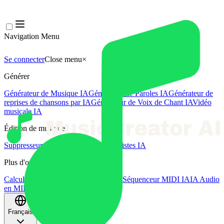
Navigation Menu
Se connecter
Close menu
×
Générer
Générateur de Musique IA
Générateur de Paroles IA
Générateur de
reprises de chansons par IA
Générateur de Voix de Chant IA
Vidéo
musicale IA
Édition de musique
Suppresseur Vocal AI
Séparateur de Pistes IA
Plus d'outils musicaux
Calculateur de BPM
Mastering par IA
Séquenceur MIDI IA
IA Audio
en MIDI
Plus d'outils
Français