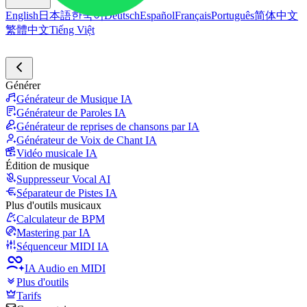
English
日本語
한국어
Deutsch
Español
Français
Português
简体中文
繁體中文
Tiếng Việt
Générer
Générateur de Musique IA
Générateur de Paroles IA
Générateur de reprises de chansons par IA
Générateur de Voix de Chant IA
Vidéo musicale IA
Édition de musique
Suppresseur Vocal AI
Séparateur de Pistes IA
Plus d'outils musicaux
Calculateur de BPM
Mastering par IA
Séquenceur MIDI IA
IA Audio en MIDI
Plus d'outils
Tarifs