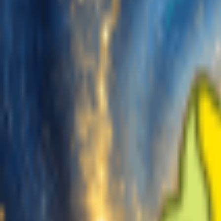
Générer
Générateur de Musique IA
Générateur de Paroles IA
Générateur de reprises de chansons par IA
Générateur de Voix de Chant IA
Vidéo musicale IA
Édition de musique
Suppresseur Vocal AI
Séparateur de Pistes IA
Plus d'outils musicaux
Calculateur de BPM
Mastering par IA
Séquenceur MIDI IA
IA Audio en MIDI
Plus d'outils
Tarifs
Commentaires
Commencer gratuitement
Connexion