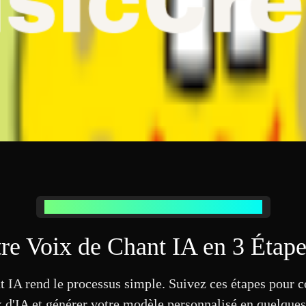
Comment fonctionne le Générateur de Voix de Chant IA
re Voix de Chant IA en 3 Étap
t IA rend le processus simple. Suivez ces étapes pour 
 d'IA et générer votre modèle personnalisé en quelque