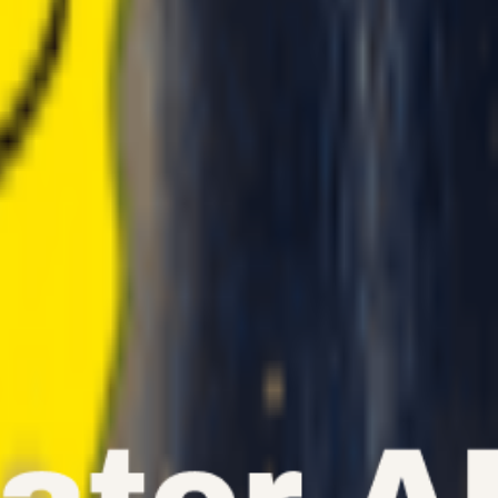
vocaux fidèles aux styles vocaux entièrement nouveaux, explorez ce