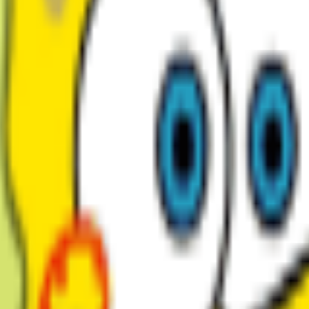
Mes voix
0
Voix
r entraîner votre voix