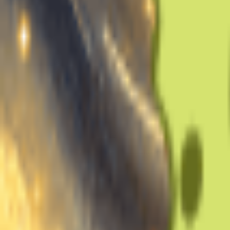
Remarque : Min 1 min, Max 30 min, Recommandé 10 min.
Genre de cette voix
Masculin
Féminin
Générer gratuitement maintenant
Nom de la voix
Audio d'entraînement
Télécharger la musique
Importez 10 à 30 min d'audio propre contenant uniquement la voix pou
Enregistrer
Cliquez pour commencer l'enregistrement
Séparer les voix