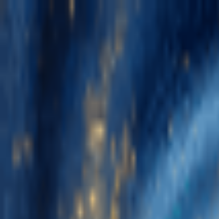
Navigation Menu
Se connecter
Close menu
×
Générer
Générateur de Musique IA
Générateur de Paroles IA
Générateur de rep
Édition de musique
Suppresseur Vocal AI
Séparateur de Pistes IA
Plus d'outils musicaux
Calculateur de BPM
Mastering par IA
Séquenceur MIDI IA
IA Audio 
Français
English
日本語
한국어
Deutsch
Español
Français
Português
简体中文