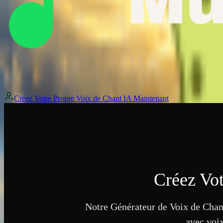
Voix originale
À couvrir
Couvert
Voix originale
À couvrir
Couvert
Voix originale
À couvrir
Couvert
Créez Votre Propre Voix de Chant IA Maintenant
Créez Vot
Notre Générateur de Voix de Chan
avec voix