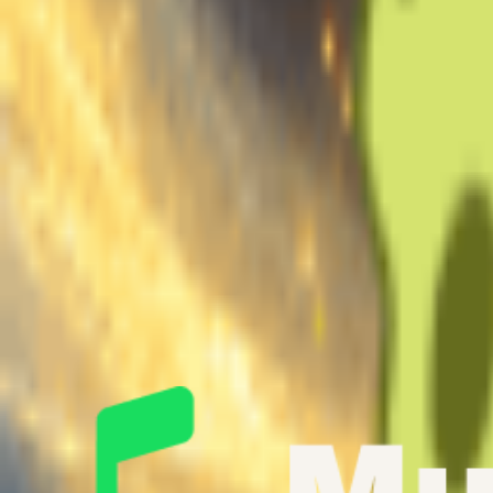
Extraire les voix d’un morceau complet
Téléchargé :
0s
Recommandé
~10min
1 min
10 min
30 min
Min
Bon
Max
Remarque : Min 1 min, Max 30 min, Recommandé 10 min.
Genre de cette voix
Masculin
Féminin
Générer gratuitement maintenant
Démonstration de Voix de Chant IA
Écoutez le Chant par Voix d'IA en Action
Écoutez des reprises de chansons incroyables et des compositions ori
qui est possible avec notre générateur vocal avancé.
Voix originale
À couvrir
Couvert