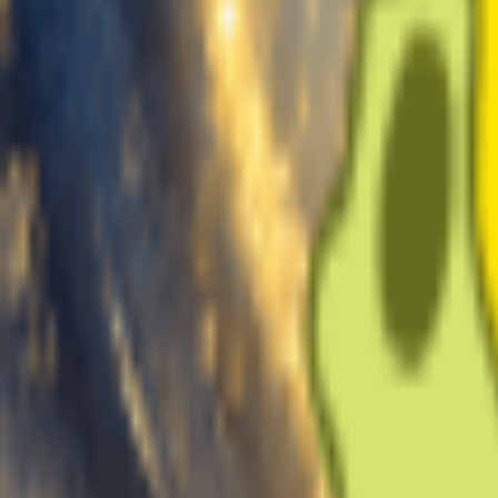
Créer des voix
Mes voix
Nom de la voix
Audio d'entraînement
Télécharger la musique
Importez 10 à 30 min d'audio propre contenant uniquement la voix pou
Enregistrer
Cliquez pour commencer l'enregistrement
Séparer les voix
Extraire les voix d’un morceau complet
Téléchargé :
0s
Recommandé
~10min
1 min
10 min
30 min
Min
Bon
Max