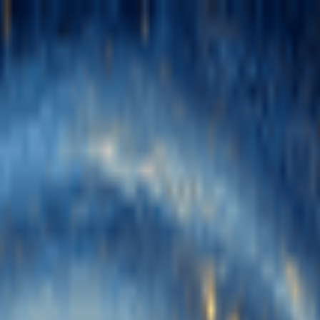
rises de chansons par IA
Générateur de Voix de Chant IA
Vidéo musica
en MIDI
Plus d'outils
繁體中文
Tiếng Việt