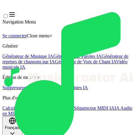
Navigation Menu
Se connecter
Close menu
×
Générer
Générateur de Musique IA
Générateur de Paroles IA
Générateur de
reprises de chansons par IA
Générateur de Voix de Chant IA
Vidéo
musicale IA
Édition de musique
Suppresseur Vocal AI
Séparateur de Pistes IA
Plus d'outils musicaux
Calculateur de BPM
Mastering par IA
Séquenceur MIDI IA
IA Audio
en MIDI
Plus d'outils
Français