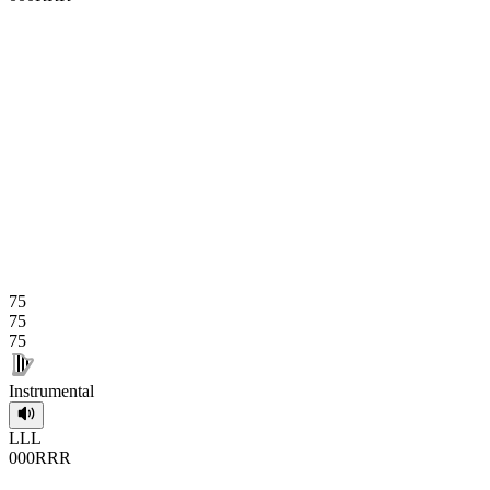
75
75
75
Instrumental
L
L
L
0
0
0
R
R
R