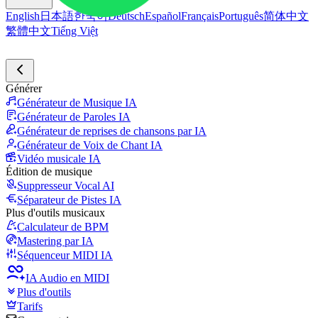
English
日本語
한국어
Deutsch
Español
Français
Português
简体中文
繁體中文
Tiếng Việt
Générer
Générateur de Musique IA
Générateur de Paroles IA
Générateur de reprises de chansons par IA
Générateur de Voix de Chant IA
Vidéo musicale IA
Édition de musique
Suppresseur Vocal AI
Séparateur de Pistes IA
Plus d'outils musicaux
Calculateur de BPM
Mastering par IA
Séquenceur MIDI IA
IA Audio en MIDI
Plus d'outils
Tarifs