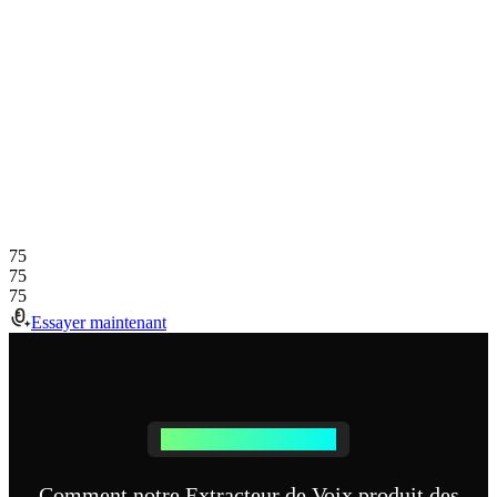
75
75
75
Essayer maintenant
Transformez Votre Musique
Comment notre Extracteur de Voix produit des