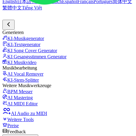
English
日本語
한국어
Deutsch
Español
Français
Português
简体中文
繁體中文
Tiếng Việt
Generieren
KI-Musikgenerator
KI-Textgenerator
KI Song Cover Generator
KI Gesangsstimmen Generator
KI Musikvideo
Musikbearbeitung
AI Vocal Remover
KI-Stem-Splitter
Weitere Musikwerkzeuge
BPM Messer
AI Mastering
AI MIDI Editor
AI Audio zu MIDI
Weitere Tools
Preise
Feedback