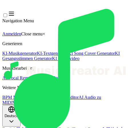
Navigation Menu
Anmelden
Close menu
×
Generieren
KI-Musikgenerator
KI-Textgenerator
KI Song Cover Generator
KI
Gesangsstimmen Generator
KI Musikvideo
Musikbearbeitung
AI Vocal Remover
KI-Stem-Splitter
Weitere Musikwerkzeuge
BPM Messer
AI Mastering
AI MIDI Editor
AI Audio zu
MIDI
Weitere Tools
Deutsch