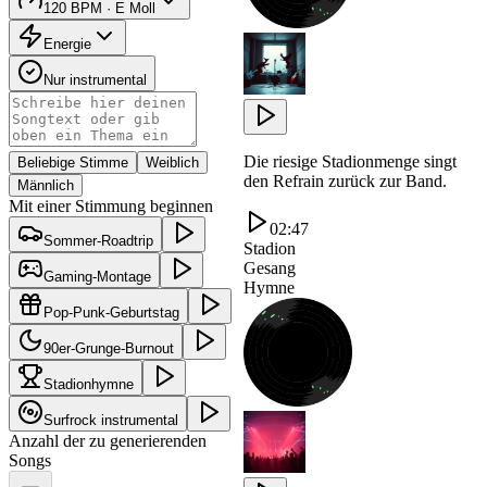
120 BPM · E Moll
Energie
Nur instrumental
Die riesige Stadionmenge singt
Beliebige Stimme
Weiblich
den Refrain zurück zur Band.
Männlich
Mit einer Stimmung beginnen
02:47
Sommer-Roadtrip
Stadion
Gesang
Gaming-Montage
Hymne
Pop-Punk-Geburtstag
90er-Grunge-Burnout
Stadionhymne
Surfrock instrumental
Anzahl der zu generierenden
Songs