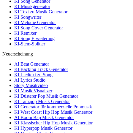
KI Song Generator
KI-Musikgenerator
KI Text zu Musik Generator
KI Songwriter
KI Melodie Generator
KI Song Cover Generator
KI Remixer
KI Song Erweiterung
KI-Stem-Splitter
Neuerscheinung
AI Beat Generator
KI Backing Track Generator
KI Liedtext zu Song
AI Lyrics Studio
Story Musikvideo
KI Musik Visualizer
KI Düsterer Pop Musik Generator
KI Tanzpop Musik Generator
KI Generator für kommerzielle Popmusik
KI West Coast Hip Hop Musik Generator
AI Boom Bap Musik Generator
KI Klassischer Hip Hop Musik Generator
KI Hyperpop Musik Generator