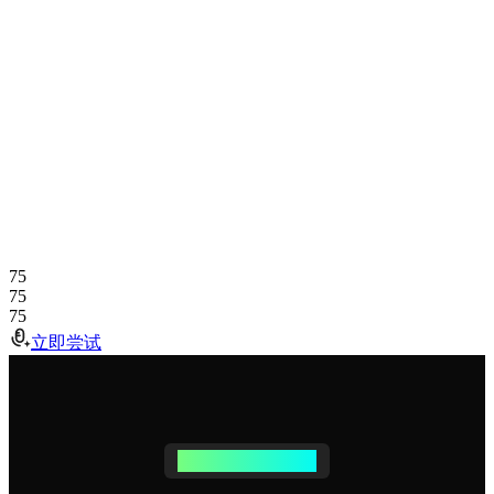
75
75
75
立即尝试
轻松几步，分离音轨