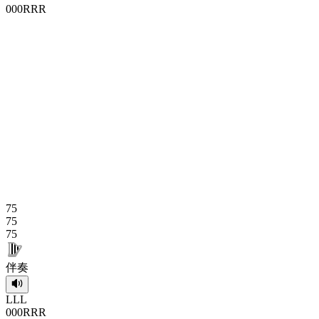
0
0
0
R
R
R
75
75
75
伴奏
L
L
L
0
0
0
R
R
R