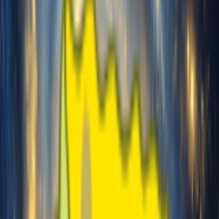
Enviado:
0s
Recomendado
~10min
1 min
10 min
30 min
Mínimo
Bom
Máximo
Nota: Mínimo 1 min, máximo 30 min, recomendado 10 min.
Gênero desta voz
Masculino
Feminino
Gerar gratuitamente agora
Nome da voz
Minhas vozes
Áudio de treinamento
0
Vozes
Carregar música
Envie 10-30 min de áudio limpo
apenas com vocais para treinar
sua voz
Gravar