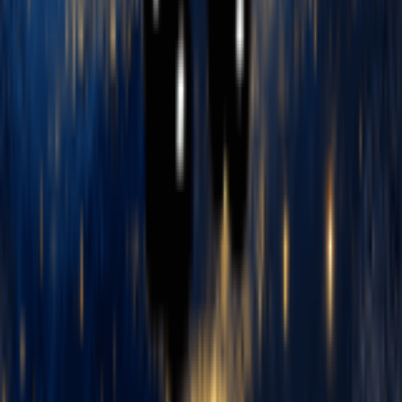
Gerador de Música Dubstep
Gerador de Música Ambiente
Gerador de Música K-pop
Funcionalidades
Detector de Tom e BPM
Editor de tags MP3 online
Conversor de áudio para MIDI
Detector de Tom
Tap Tempo
Separador Vocal
Criador de Beats com IA
Criador de Letras
Detector de BPM
Extrator de Vocal
mudar velocidade da música
Criador de Slideshow
Criador de Beats de Rap
Detector de Pitch
Gerador de Letras de Música
Criador de Phonk
Gerador de Diss Track
Mudança de Voz
Gerador de Slowed e Reverb