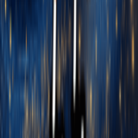
Gerador de Música Vaporwave com IA
Gerador de Música de Onda Sintética com IA
Gerador de Música Eletrônica IA do Reino Unido
Gerador de Música Eletrônica Experimental com IA
Gerador de Música Latina com IA
Gerador de Afrobeat com IA
Gênero Musical
Gerador de rap de IA
Conversor Lofi IA
Gerador de Pop IA
Gerador de Rock IA
Gerador de Jazz IA
Gerador de EDM IA
Gerador de Country IA
Gerador de R&B IA
Gerador de Blues IA
Gerador de Folk IA
Gerador de Metal IA
Gerador de Música Punk
Gerador de Música Funk
Gerador de Música Techno
Gerador de Música House
Gerador de Música Trap