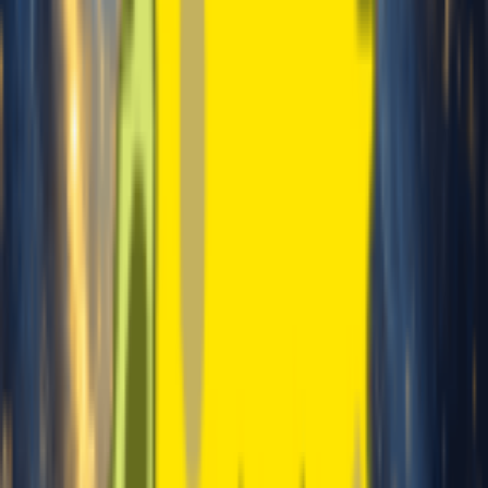
Clique para começar a gravar
Separar vocais
Extraia vocais de uma música
completa
Enviado:
0s
Recomendado
~10min
1 min
10 min
30 min
Mínimo
Bom
Máximo
Nota: Mínimo 1 min, máximo 30
min, recomendado 10 min.
Gênero desta voz
Masculino
Feminino
Gerar gratuitamente agora
Mostruário de Vozes de Canto com IA
Ouça a Voz de Canto com IA em Ação