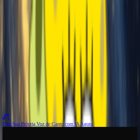
Ouça covers de músicas incríveis e composições originais criadas
com nosso Gerador de Voz de Canto IA. De clones de voz fiéis a
estilos vocais completamente novos, explore o que é possível com
nosso gerador vocal avançado.
Voz original
Para ser coberto
Coberto
Voz original
Para ser coberto
Coberto
Voz original
Para ser coberto
Coberto
Voz original
Para ser coberto
Coberto
Crie Sua Própria Voz de Canto com IA Agora