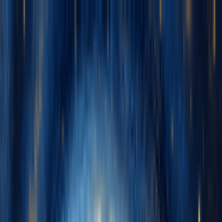
Navigation Menu
Entrar
Close menu
×
Gerar
Gerador de Música IA
Gerador de Letras IA
Gerador de Covers de
Músicas com IA
Gerador de Voz de Canto IA
Vídeo de Música IA
Edição de música
Removedor de Vocais AI
Separador de Stems IA
Mais ferramentas de música
Calculadora de BPM
Masterização com IA
Editor MIDI com IA
IA
Áudio para MIDI
Mais ferramentas
Português