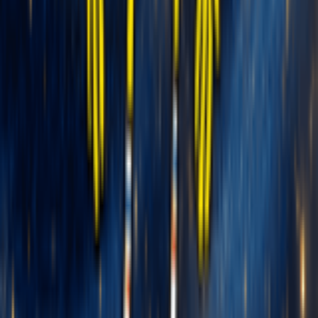
Gerador de Música IA
Gerador de Música IA a partir de Texto
Compositor de Canções IA
Gerador de Melodia IA
Gerador de Covers de Músicas com IA
Remixer IA
Extensor de Música IA
Separador de Stems IA
Lançamento Novo
AI Lyrics Studio
Vídeo Musical de História
Visualizador de Música com IA
Gerador de Música Pop Sombrio com IA
Gerador de Música Pop de Dança com IA
Gerador de Música Pop Comercial com IA
Gerador de Música Hip Hop da Costa Oeste com IA
Gerador de Música Boom Bap por IA
Gerador de Música Hip Hop Old School com IA
Gerador de Música Hiperpop com IA
Gerador de Mashups de Música com IA
Gerador de Música Cinematográfica com IA
Gerador de Música Hard Rock com IA
Gerador de Música de Rock Clássico com IA