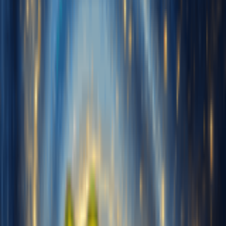
Comece gratuitamente
Entrar
Criar vozes
Minhas vozes
Nome da voz
Áudio de treinamento
Carregar música
Envie 10-30 min de áudio limpo apenas com vocais para treinar sua
voz
Gravar
Clique para começar a gravar
Separar vocais
Extraia vocais de uma música completa