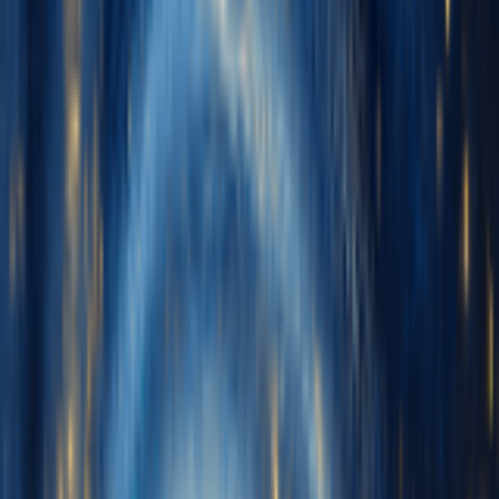
English
日本語
한국어
Deutsch
Español
Français
Português
简体中文
繁體中文
Tiếng Việt
Gerar
Gerador de Música IA
Gerador de Letras IA
Gerador de Covers de Músicas com IA
Gerador de Voz de Canto IA
Vídeo de Música IA
Edição de música
Removedor de Vocais AI
Separador de Stems IA
Mais ferramentas de música
Calculadora de BPM
Masterização com IA
Editor MIDI com IA
IA Áudio para MIDI
Mais ferramentas
Preços
Feedback