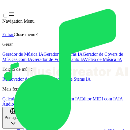
Navigation Menu
Entrar
Close menu
×
Gerar
Gerador de Música IA
Gerador de Letras IA
Gerador de Covers de
Músicas com IA
Gerador de Voz de Canto IA
Vídeo de Música IA
Edição de música
Removedor de Vocais AI
Separador de Stems IA
Mais ferramentas de música
Calculadora de BPM
Masterização com IA
Editor MIDI com IA
IA
Áudio para MIDI
Mais ferramentas
Português