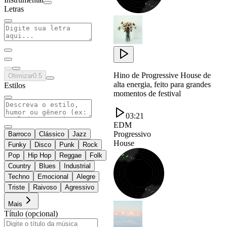
Letras
Hino de Progressive House de
Otimizar
0.5
alta energia, feito para grandes
Estilos
momentos de festival
03:21
EDM
Progressivo
Barroco
Clássico
Jazz
House
Funky
Disco
Punk
Rock
Pop
Hip Hop
Reggae
Folk
Country
Blues
Industrial
Techno
Emocional
Alegre
Triste
Raivoso
Agressivo
Mais
Título (opcional)