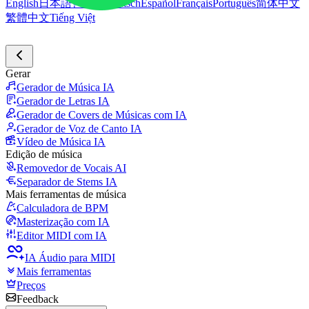
English
日本語
한국어
Deutsch
Español
Français
Português
简体中文
繁體中文
Tiếng Việt
Gerar
Gerador de Música IA
Gerador de Letras IA
Gerador de Covers de Músicas com IA
Gerador de Voz de Canto IA
Vídeo de Música IA
Edição de música
Removedor de Vocais AI
Separador de Stems IA
Mais ferramentas de música
Calculadora de BPM
Masterização com IA
Editor MIDI com IA
IA Áudio para MIDI
Mais ferramentas
Preços
Feedback