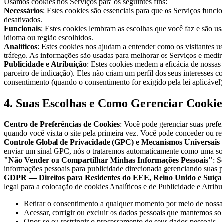
Usamos cookies nos Serviços para os seguintes fins:
Necessários
: Estes cookies são essenciais para que os Serviços func
desativados.
Funcionais
: Estes cookies lembram as escolhas que você faz e são u
idioma ou região escolhidos.
Analíticos
: Estes cookies nos ajudam a entender como os visitantes 
tráfego. As informações são usadas para melhorar os Serviços e medir
Publicidade e Atribuição
: Estes cookies medem a eficácia de nossas
parceiro de indicação). Eles não criam um perfil dos seus interesses c
consentimento (quando o consentimento for exigido pela lei aplicável
4. Suas Escolhas e Como Gerenciar Cookie
Centro de Preferências de Cookies
: Você pode gerenciar suas pref
quando você visita o site pela primeira vez. Você pode conceder ou ret
Controle Global de Privacidade (GPC) e Mecanismos Universais 
enviar um sinal GPC, nós o trataremos automaticamente como uma soli
"Não Vender ou Compartilhar Minhas Informações Pessoais"
: 
informações pessoais para publicidade direcionada gerenciando suas
GDPR — Direitos para Residentes do EEE, Reino Unido e Suíça
legal para a colocação de cookies Analíticos e de Publicidade e Atribu
Retirar o consentimento a qualquer momento por meio de nossa
Acessar, corrigir ou excluir os dados pessoais que mantemos s
Opor-se ou restringir o processamento de seus dados pessoais