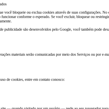
dados
ue você bloqueie ou exclua cookies através de suas configurações. No en
 funcionar conforme o esperado. Se você excluir, bloquear ou restringi
vamente.
 de publicidade são desenvolvidos pelo Google, você também pode desa
rações materiais serão comunicadas por meio dos Serviços ou por e-mai
 uso de cookies, entre em contato conosco:
site — quando visitado por um usuário — pede ao seu navegador para a