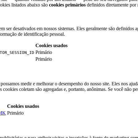
okies listados abaixo são
cookies primários
definidos diretamente por 
m ser desativados em nossos sistemas. Eles geralmente são definidos ap
ormação de identificação pessoal.
Cookies usados
Primário
TOR_SESSION_ID
Primário
ue possamos medir e melhorar o desempenho do nosso site. Eles nos ajud
s cookies coletam são agregadas e, portanto, anônimas. Se você não per
Cookies usados
MK
Primário
ublicitárias e para atribuir visitas e inscrições à fonte de marketing c