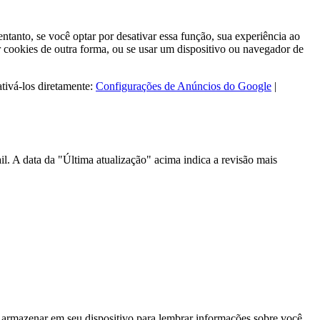
tanto, se você optar por desativar essa função, sua experiência ao
r cookies de outra forma, ou se usar um dispositivo ou navegador de
tivá-los diretamente:
Configurações de Anúncios do Google
|
l. A data da "Última atualização" acima indica a revisão mais
rmazenar em seu dispositivo para lembrar informações sobre você,