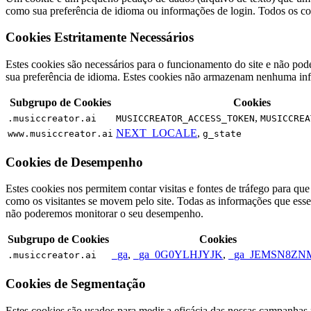
como sua preferência de idioma ou informações de login. Todos os co
Cookies Estritamente Necessários
Estes cookies são necessários para o funcionamento do site e não pode
sua preferência de idioma. Estes cookies não armazenam nenhuma inf
Subgrupo de Cookies
Cookies
,
.musiccreator.ai
MUSICCREATOR_ACCESS_TOKEN
MUSICCREA
NEXT_LOCALE
,
www.musiccreator.ai
g_state
Cookies de Desempenho
Estes cookies nos permitem contar visitas e fontes de tráfego para q
como os visitantes se movem pelo site. Todas as informações que esse
não poderemos monitorar o seu desempenho.
Subgrupo de Cookies
Cookies
_ga
,
_ga_0G0YLHJYJK
,
_ga_JEMSN8ZN
.musiccreator.ai
Cookies de Segmentação
Estes cookies são usados para medir a eficácia das nossas campanhas p