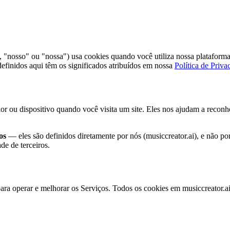
, "nosso" ou "nossa") usa cookies quando você utiliza nossa plataforma 
definidos aqui têm os significados atribuídos em nossa
Política de Priva
 ou dispositivo quando você visita um site. Eles nos ajudam a reconhe
os
— eles são definidos diretamente por nós (musiccreator.ai), e não por
e de terceiros.
ara operar e melhorar os Serviços. Todos os cookies em musiccreator.ai