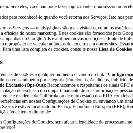
ionem. Sem eles, você não pode fazer login, manter uma sessão ou rece
sados para reconhecê-lo quando você retorna aos Serviços. Isso nos pe
usam os Serviços — quais páginas são mais visitadas, como os usuários
 a eficácia do nosso marketing. Estes cookies são fornecidos pelo Goog
 campanhas do Google Ads e atribuem novas inscrições à fonte de tráfe
om o propósito de veicular anúncios de terceiros em outros sites. Essas 
). Para uma lista completa de cookies, consulte nossa
Lista de Cookies
s
erências de cookies a qualquer momento clicando no link
"Configuraçõ
irar o consentimento por categoria (Funcionais, Analíticos, Publicidade
de Exclusão (Opt-Out)
: Reconhecemos e respeitamos os sinais GPC e
citação de exclusão do compartilhamento de suas informações pessoais
Se você é residente da Califórnia ou de outro estado dos EUA com leis d
 preferências em nossas Configurações de Cookies ou enviando um sin
: Se você estiver localizado no Espaço Econômico Europeu (EEE), R
ição. Você tem o direito de:
s Configurações de Cookies, sem afetar a legalidade do processament
obre você