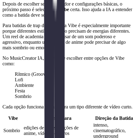
Depois de escolher seu sintetizador e configurações básicas, o
próximo passo é selecionar a
Vibe
certa. Isso ajuda a IA a entender
como a batida deve soar.
Para batidas de trap do TikTok, a Vibe é especialmente importante
porque diferentes estilos de vídeo precisam de energias diferentes.
Um reel de academia pode precisar de um som poderoso e
agressivo, enquanto uma edição de anime pode precisar de algo
mais sombrio ou emocional.
No MusicCreator IA, você pode escolher entre opções de Vibe
como:
Rítmico (Groovy)
Lofi
Ambiente
Festa
Sombrio
Cada opção funciona melhor para um tipo diferente de vídeo curto.
Vibe
Melhor Para
Direção da Batida
intenso,
edições de jogos, edições de
Sombrio
cinematográfico,
anime, vídeos de carros
underground