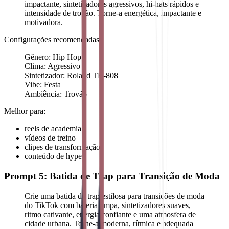
impactante, sintetizadores agressivos, hi-hats rápidos e
intensidade de trovão. Torne-a energética, impactante e
motivadora.
Configurações recomendadas:
Gênero: Hip Hop
Clima: Agressivo
Sintetizador: Roland TR-808
Vibe: Festa
Ambiência: Trovão
Melhor para:
reels de academia
vídeos de treino
clipes de transformação
conteúdo de hype
Prompt 5: Batida de Trap para Transição de Moda
Crie uma batida de trap estilosa para transições de moda
do TikTok com bateria limpa, sintetizadores suaves,
ritmo cativante, energia confiante e uma atmosfera de
cidade urbana. Torne-a moderna, rítmica e adequada