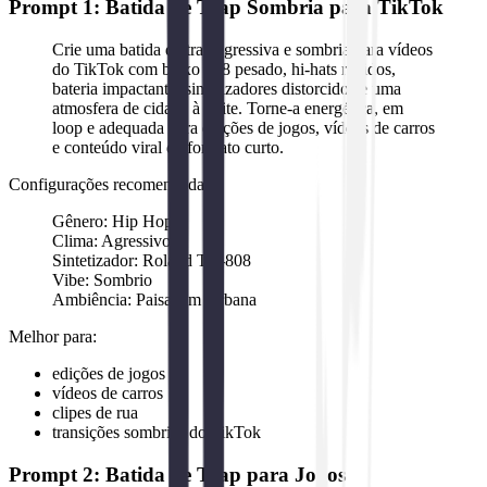
Prompt 1: Batida de Trap Sombria para TikTok
Crie uma batida de trap agressiva e sombria para vídeos
do TikTok com baixo 808 pesado, hi-hats rápidos,
bateria impactante, sintetizadores distorcidos e uma
atmosfera de cidade à noite. Torne-a energética, em
loop e adequada para edições de jogos, vídeos de carros
e conteúdo viral de formato curto.
Configurações recomendadas:
Gênero: Hip Hop
Clima: Agressivo
Sintetizador: Roland TR-808
Vibe: Sombrio
Ambiência: Paisagem Urbana
Melhor para:
edições de jogos
vídeos de carros
clipes de rua
transições sombrias do TikTok
Prompt 2: Batida de Trap para Jogos