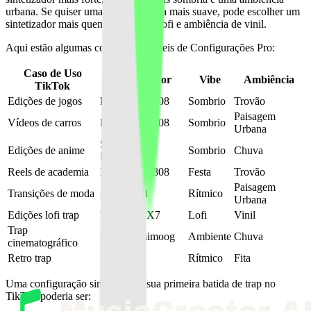
urbana. Se quiser uma batida estética mais suave, pode escolher um
sintetizador mais quente, uma vibe lofi e ambiência de vinil.
Aqui estão algumas combinações úteis de Configurações Pro:
Caso de Uso
Sintetizador
Vibe
Ambiência
TikTok
Edições de jogos
Roland TR-808
Sombrio
Trovão
Paisagem
Vídeos de carros
Roland TR-808
Sombrio
Urbana
Sequential
Edições de anime
Sombrio
Chuva
Prophet-5
Reels de academia
Roland TR-808
Festa
Trovão
Paisagem
Transições de moda
Nord Lead
Rítmico
Urbana
Edições lofi trap
Yamaha DX7
Lofi
Vinil
Trap
Moog Minimoog
Ambiente
Chuva
cinematográfico
Retro trap
Korg M1
Rítmico
Fita
Uma configuração simples para sua primeira batida de trap no
TikTok poderia ser: