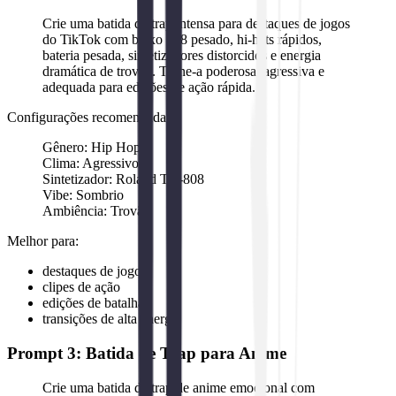
Crie uma batida de trap intensa para destaques de jogos
do TikTok com baixo 808 pesado, hi-hats rápidos,
bateria pesada, sintetizadores distorcidos e energia
dramática de trovão. Torne-a poderosa, agressiva e
adequada para edições de ação rápida.
Configurações recomendadas:
Gênero: Hip Hop
Clima: Agressivo
Sintetizador: Roland TR-808
Vibe: Sombrio
Ambiência: Trovão
Melhor para:
destaques de jogos
clipes de ação
edições de batalha
transições de alta energia
Prompt 3: Batida de Trap para Anime
Crie uma batida de trap de anime emocional com