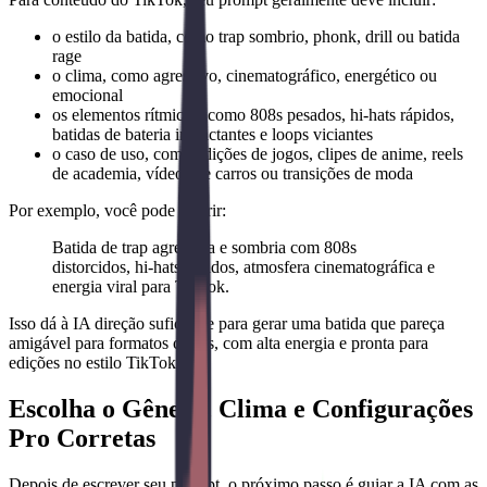
o estilo da batida, como trap sombrio, phonk, drill ou batida
rage
o clima, como agressivo, cinematográfico, energético ou
emocional
os elementos rítmicos, como 808s pesados, hi-hats rápidos,
batidas de bateria impactantes e loops viciantes
o caso de uso, como edições de jogos, clipes de anime, reels
de academia, vídeos de carros ou transições de moda
Por exemplo, você pode inserir:
Batida de trap agressiva e sombria com 808s
distorcidos, hi-hats rápidos, atmosfera cinematográfica e
energia viral para TikTok.
Isso dá à IA direção suficiente para gerar uma batida que pareça
amigável para formatos curtos, com alta energia e pronta para
edições no estilo TikTok.
Escolha o Gênero, Clima e Configurações
Pro Corretas
Depois de escrever seu prompt, o próximo passo é guiar a IA com as