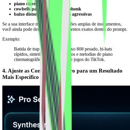
piano cinematográfico
cowbells para batidas estilo phonk
baixo distorcido para edições agressivas
Se a sua interface mostrar apenas opções amplas de instrumentos,
você ainda pode descrever os instrumentos exatos dentro do prompt.
Exemplo:
Batida de trap sombria com baixo 808 pesado, hi-hats
rápidos, sintetizadores distorcidos e melodias de piano
cinematográfico para edições de jogos do TikTok.
4. Ajuste as Configurações Pro para um Resultado
Mais Específico