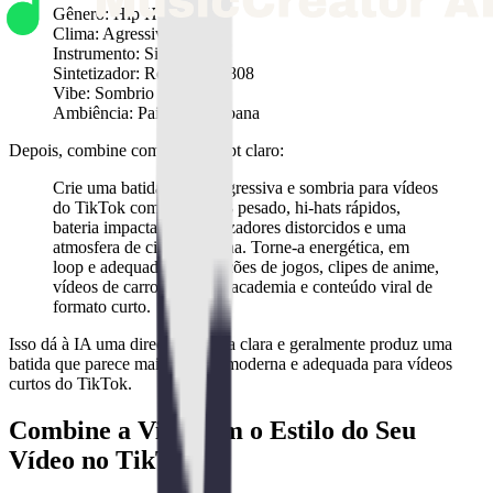
Gênero: Hip Hop
Clima: Agressivo
Instrumento: Sintetizador
Sintetizador: Roland TR-808
Vibe: Sombrio
Ambiência: Paisagem Urbana
Depois, combine com um prompt claro:
Crie uma batida de trap agressiva e sombria para vídeos
do TikTok com baixo 808 pesado, hi-hats rápidos,
bateria impactante, sintetizadores distorcidos e uma
atmosfera de cidade urbana. Torne-a energética, em
loop e adequada para edições de jogos, clipes de anime,
vídeos de carros, reels de academia e conteúdo viral de
formato curto.
Isso dá à IA uma direção criativa clara e geralmente produz uma
batida que parece mais focada, moderna e adequada para vídeos
curtos do TikTok.
Combine a Vibe com o Estilo do Seu
Vídeo no TikTok