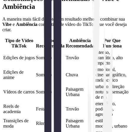
Ambiência
A maneira mais fácil de obter um resultado melhor é combinar sua
Vibe
e
Ambiência
com o tipo de vídeo do TikTok que você deseja
criar.
Tipo de Vídeo
Vibe
Ambiência
Por Que
TikTok
Recomendada
Recomendada
Funciona
intenso,
Edições de jogos
Sombrio
Trovão
dramático, alto
impacto
emocional,
Edições de
Sombrio
Chuva
cinematográfico,
anime
melancólico
urbano, direção
Paisagem
Vídeos de carros
Sombrio
noturna, sensação
Urbana
de rua
energético,
Reels de
Festa
Trovão
poderoso,
academia
agressivo
Transições de
Paisagem
estiloso,
Rítmico
moda
Urbana
moderno, urbano