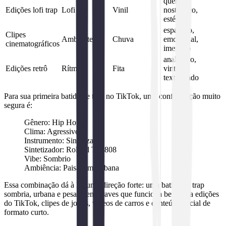
quente,
Edições lofi trap
Lofi
Vinil
nostálgico,
estético
espaçoso,
Clipes
Ambiente
Chuva
emocional,
cinematográficos
imersivo
analógico,
Edições retrô
Rítmico
Fita
vintage,
texturizado
Para sua primeira batida de trap no TikTok, uma configuração muito
segura é:
Gênero: Hip Hop
Clima: Agressivo
Instrumento: Sintetizador
Sintetizador: Roland TR-808
Vibe: Sombrio
Ambiência: Paisagem Urbana
Essa combinação dá à IA uma direção forte: uma batida de trap
sombria, urbana e pesada em graves que funciona bem para edições
do TikTok, clipes de jogos, vídeos de carros e conteúdo social de
formato curto.