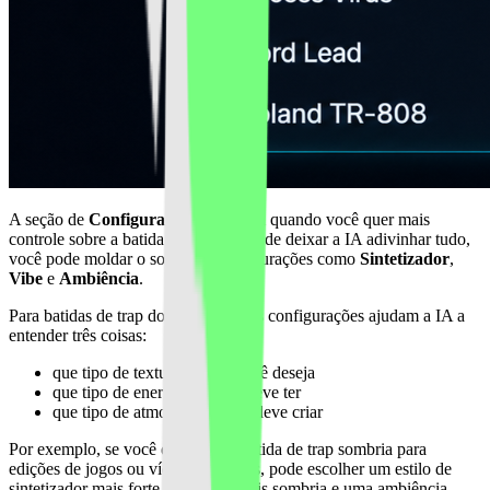
A seção de
Configurações Pro
é útil quando você quer mais
controle sobre a batida final. Em vez de deixar a IA adivinhar tudo,
você pode moldar o som com configurações como
Sintetizador
,
Vibe
e
Ambiência
.
Para batidas de trap do TikTok, essas configurações ajudam a IA a
entender três coisas:
que tipo de textura sonora você deseja
que tipo de energia a batida deve ter
que tipo de atmosfera a faixa deve criar
Por exemplo, se você quiser uma batida de trap sombria para
edições de jogos ou vídeos de carros, pode escolher um estilo de
sintetizador mais forte, uma vibe mais sombria e uma ambiência