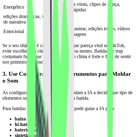
transições virais, clipes de dança,
Energético
edições rápidas
edições dramáticas, vídeos
de narrativa
cenas de anime, edições tristes, vídeos
Emocional
de personagens
Se o seu objetivo é criar uma batida que pareça viral no TikTok,
evite escolher um clima muito suave ou neutro. Batidas de trap
costumam funcionar melhor quando o clima é forte e fácil de sentir
nos primeiros segundos.
3. Use Configurações de Instrumentos para Moldar
o Som
As configurações de instrumentos ajudam a IA a decidir que tipo de
elementos sonoros devem aparecer na batida.
Para batidas de trap do TikTok, você pode guiar a IA para:
baixo 808
hi-hats rápidos
bateria impactante
sintetizadores sombrios