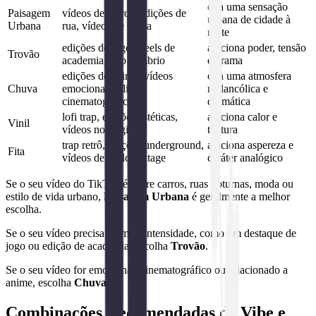
cria uma sensação
Paisagem
vídeos de carros, edições de
urbana de cidade à
Urbana
rua, vídeos de moda
noite
edições de jogos, reels de
adiciona poder, tensão
Trovão
academia, trap sombrio
e drama
edições de anime, vídeos
cria uma atmosfera
Chuva
emocionais, clipes
melancólica e
cinematográficos
dramática
lofi trap, edições estéticas,
adiciona calor e
Vinil
vídeos nostálgicos
textura
trap retrô, edições underground,
adiciona aspereza e
Fita
vídeos de estilo vintage
caráter analógico
Se o seu vídeo do TikTok é sobre carros, ruas noturnas, moda ou
estilo de vida urbano,
Paisagem Urbana
é geralmente a melhor
escolha.
Se o seu vídeo precisa de mais intensidade, como um destaque de
jogo ou edição de academia, escolha
Trovão
.
Se o seu vídeo for emocional, cinematográfico ou relacionado a
anime, escolha
Chuva
.
Combinações Recomendadas de Vibe e