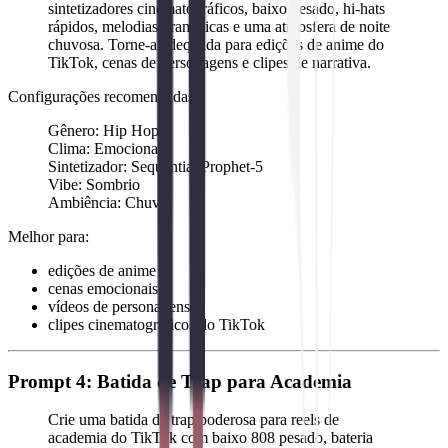
sintetizadores cinematográficos, baixo pesado, hi-hats
rápidos, melodias dramáticas e uma atmosfera de noite
chuvosa. Torne-a adequada para edições de anime do
TikTok, cenas de personagens e clipes de narrativa.
Configurações recomendadas:
Gênero: Hip Hop
Clima: Emocional
Sintetizador: Sequential Prophet-5
Vibe: Sombrio
Ambiência: Chuva
Melhor para:
edições de anime
cenas emocionais
vídeos de personagens
clipes cinematográficos do TikTok
Prompt 4: Batida de Trap para Academia
Crie uma batida de trap poderosa para reels de
academia do TikTok com baixo 808 pesado, bateria