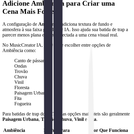
Adicione Ambiência para Criar uma
Cena Mais Forte
A configuração de
Ambiência
adiciona textura de fundo e
atmosfera à sua faixa gerada por IA. Isso ajuda sua batida de trap a
parecer menos plana e mais conectada a uma cena visual real.
No MusicCreator IA, você pode escolher entre opções de
Ambiência como:
Canto de pássaros
Ondas
Trovão
Chuva
Vinil
Floresta
Paisagem Urbana
Fita
Fogueira
Para batidas de trap do TikTok, as opções mais úteis são geralmente
Paisagem Urbana
,
Trovão
,
Chuva
,
Vinil
e
Fita
.
Ambiência
Melhor Para
Por Que Funciona