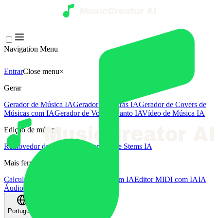
Navigation Menu
Entrar
Close menu
×
Gerar
Gerador de Música IA
Gerador de Letras IA
Gerador de Covers de
Músicas com IA
Gerador de Voz de Canto IA
Vídeo de Música IA
Edição de música
Removedor de Vocais AI
Separador de Stems IA
Mais ferramentas de música
Calculadora de BPM
Masterização com IA
Editor MIDI com IA
IA
Áudio para MIDI
Mais ferramentas
Português