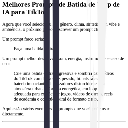
Melhores Prompts de Batida de Trap de
IA para TikTok
Agora que você selecionou seu gênero, clima, sintetizador, vibe e
ambiência, o próximo passo é escrever um prompt claro.
Um prompt fraco seria:
Faça uma batida de trap.
Um prompt melhor descreve o som, energia, instrumentos e caso de
uso:
Crie uma batida de trap agressiva e sombria para vídeos
do TikTok com baixo 808 pesado, hi-hats rápidos,
bateria impactante, sintetizadores distorcidos e uma
atmosfera urbana. Torne-a energética, em loop e
adequada para edições de jogos, vídeos de carros, reels
de academia e conteúdo viral de formato curto.
Aqui estão vários exemplos de prompts que você pode usar
diretamente.