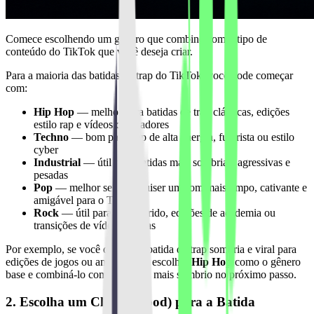
Comece escolhendo um gênero que combine com o tipo de
conteúdo do TikTok que você deseja criar.
Para a maioria das batidas de trap do TikTok, você pode começar
com:
Hip Hop
— melhor para batidas de trap clássicas, edições
estilo rap e vídeos de criadores
Techno
— bom para trap de alta energia, futurista ou estilo
cyber
Industrial
— útil para batidas mais sombrias, agressivas e
pesadas
Pop
— melhor se você quiser um som mais limpo, cativante e
amigável para o TikTok
Rock
— útil para trap híbrido, edições de academia ou
transições de vídeo intensas
Por exemplo, se você quer uma batida de trap sombria e viral para
edições de jogos ou anime, pode escolher
Hip Hop
como o gênero
base e combiná-lo com um clima mais sombrio no próximo passo.
2. Escolha um Clima (Mood) para a Batida