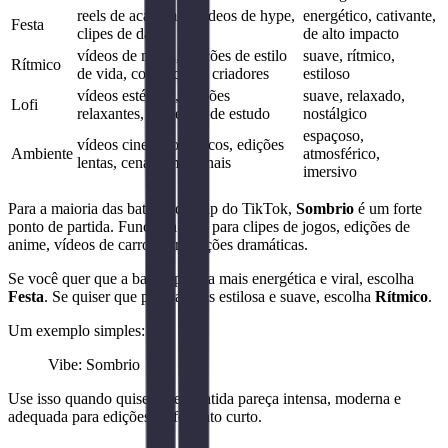
reels de academia, vídeos de hype,
energético, cativante,
Festa
clipes de dança
de alto impacto
vídeos de moda, edições de estilo
suave, rítmico,
Rítmico
de vida, conteúdo de criadores
estiloso
vídeos estéticos, edições
suave, relaxado,
Lofi
relaxantes, conteúdo de estudo
nostálgico
espaçoso,
vídeos cinematográficos, edições
Ambiente
atmosférico,
lentas, cenas emocionais
imersivo
Para a maioria das batidas de trap do TikTok,
Sombrio
é um forte
ponto de partida. Funciona bem para clipes de jogos, edições de
anime, vídeos de carros e transições dramáticas.
Se você quer que a batida pareça mais energética e viral, escolha
Festa
. Se quiser que pareça mais estilosa e suave, escolha
Rítmico
.
Um exemplo simples:
Vibe: Sombrio
Use isso quando quiser que a batida pareça intensa, moderna e
adequada para edições de formato curto.