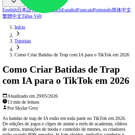
English
日本語
한국어
Deutsch
Español
Français
Português
简体中文
繁體中文
Tiếng Việt
Início
Tutoriais
Como Criar Batidas de Trap com IA para o TikTok em 2026
Como Criar Batidas de Trap
com IA para o TikTok em 2026
Atualizado em 29/05/2026
13 min de leitura
Por Skylar Grey
As batidas de trap de IA estão em toda parte no TikTok em 2026.
De edições de jogos e clipes de anime a reels de academia, vídeos
de carros, transições de moda e conteúdo de memes, os criadores
estão usando 808s pesados, hi-hats rápidos, melodias sombrias e