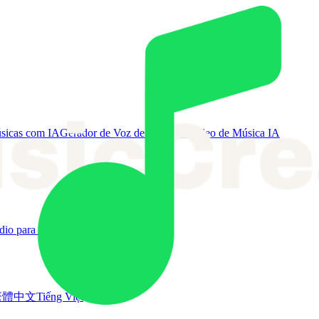
sicas com IA
Gerador de Voz de Canto IA
Vídeo de Música IA
dio para MIDI
Mais ferramentas
繁體中文
Tiếng Việt