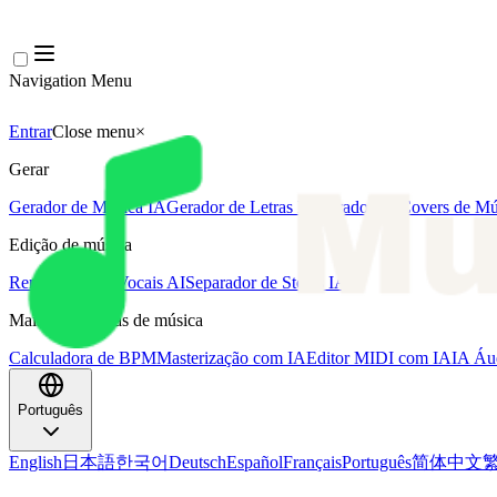
Navigation Menu
Entrar
Close menu
×
Gerar
Gerador de Música IA
Gerador de Letras IA
Gerador de Covers de Mú
Edição de música
Removedor de Vocais AI
Separador de Stems IA
Mais ferramentas de música
Calculadora de BPM
Masterização com IA
Editor MIDI com IA
IA Áu
Português
English
日本語
한국어
Deutsch
Español
Français
Português
简体中文