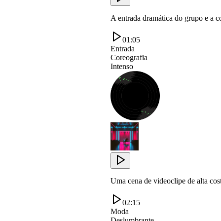
A entrada dramática do grupo e a co
01:05
Entrada
Coreografia
Intenso
Uma cena de videoclipe de alta cos
02:15
Moda
Deslumbrante