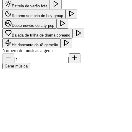
Estreia de verão fofa
Retorno sombrio de boy group
Dueto newtro de city pop
Balada de trilha de drama coreano
Hit dançante da 4ª geração
Número de músicas a gerar
Gerar música