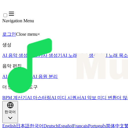
Navigation Menu
로그인
Close menu
×
생성
AI 음악 생성기
AI 가사 생성기
AI 노래 커버 생성기
AI 노래 목
음악 편집
AI 보컬 리무버
AI 음원 분리
더 많은 음악 도구
BPM 계산기
AI 마스터링
AI 미디 시퀀서
AI 악보 미디 변환
더 많
한국어
English
日本語
한국어
Deutsch
Español
Français
Português
简体中文