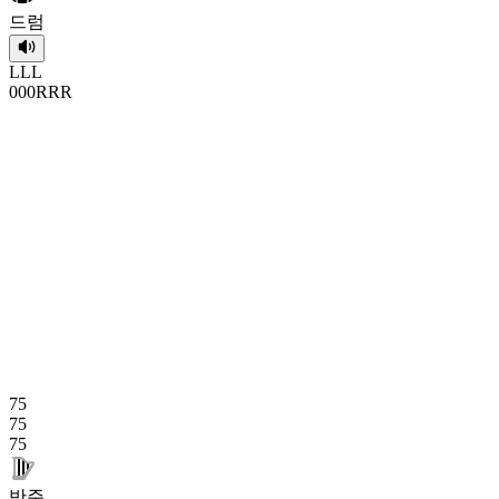
드럼
L
L
L
0
0
0
R
R
R
75
75
75
반주