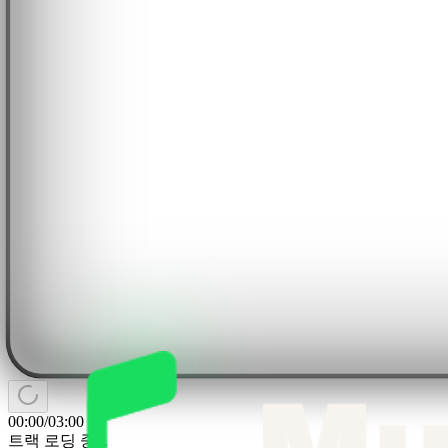
00:00
/
03:00
트랙 로딩 중...