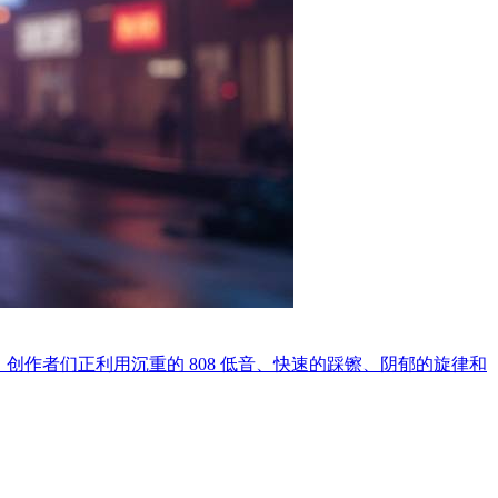
迷因内容，创作者们正利用沉重的 808 低音、快速的踩镲、阴郁的旋律和