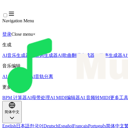
Navigation Menu
登录
Close menu
×
生成
AI音乐生成器
AI歌词生成器
AI歌曲翻唱生成器
AI歌声生成器
A
音乐编辑
AI人声去除器
AI音轨分离
更多音乐工具
BPM 计算器
AI母带处理
AI MIDI编辑器
AI 音频转MIDI
更多工
简体中文
English
日本語
한국어
Deutsch
Español
Français
Português
简体中文