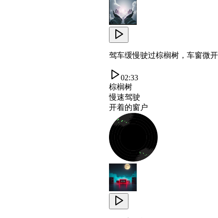
驾车缓慢驶过棕榈树，车窗微开
02:33
棕榈树
慢速驾驶
开着的窗户