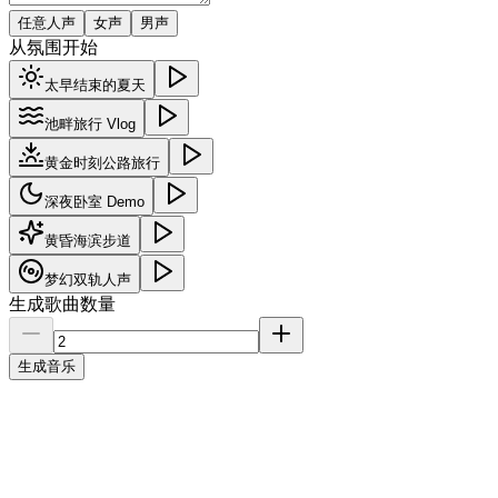
任意人声
女声
男声
从氛围开始
太早结束的夏天
池畔旅行 Vlog
黄金时刻公路旅行
深夜卧室 Demo
黄昏海滨步道
梦幻双轨人声
生成歌曲数量
生成音乐