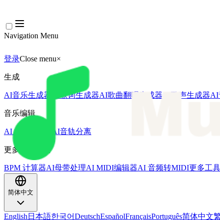
Navigation Menu
登录
Close menu
×
生成
AI音乐生成器
AI歌词生成器
AI歌曲翻唱生成器
AI歌声生成器
A
音乐编辑
AI人声去除器
AI音轨分离
更多音乐工具
BPM 计算器
AI母带处理
AI MIDI编辑器
AI 音频转MIDI
更多工
简体中文
English
日本語
한국어
Deutsch
Español
Français
Português
简体中文