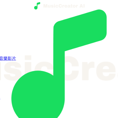
I音樂影片
具