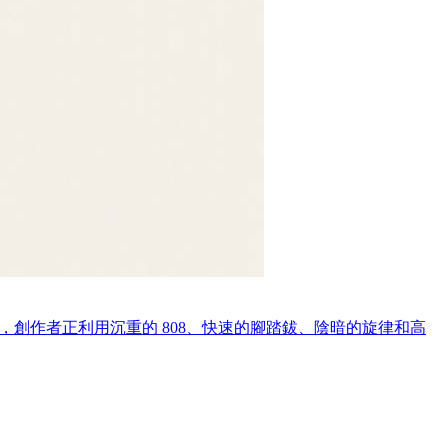
和迷因內容，創作者正利用沉重的 808、快速的腳踏鈸、陰暗的旋律和高