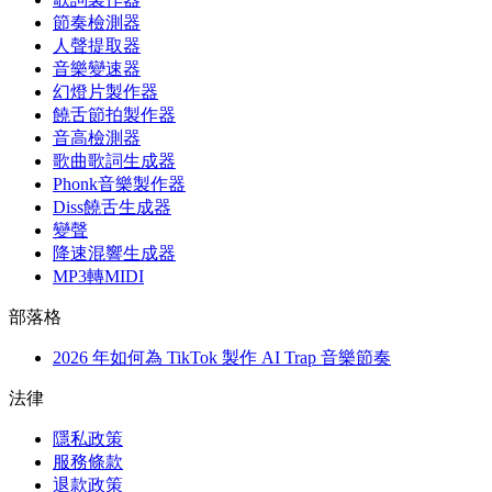
節奏檢測器
人聲提取器
音樂變速器
幻燈片製作器
饒舌節拍製作器
音高檢測器
歌曲歌詞生成器
Phonk音樂製作器
Diss饒舌生成器
變聲
降速混響生成器
MP3轉MIDI
部落格
2026 年如何為 TikTok 製作 AI Trap 音樂節奏
法律
隱私政策
服務條款
退款政策