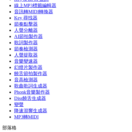
線上MP3標籤編輯器
音訊轉MIDI轉換器
Key 尋找器
節奏點擊器
人聲分離器
AI節拍製作器
歌詞製作器
節奏檢測器
人聲提取器
音樂變速器
幻燈片製作器
饒舌節拍製作器
音高檢測器
歌曲歌詞生成器
Phonk音樂製作器
Diss饒舌生成器
變聲
降速混響生成器
MP3轉MIDI
部落格