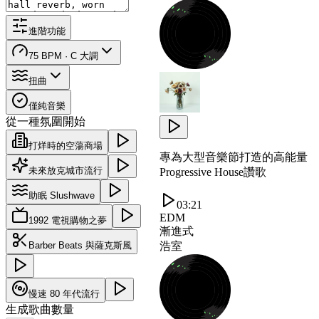
進階功能
75 BPM · C 大調
扭曲
僅純音樂
從一種氛圍開始
打烊時的空蕩商場
專為大型音樂節打造的高能量
未來放克城市流行
Progressive House讚歌
助眠 Slushwave
03:21
EDM
1992 電視購物之夢
漸進式
Barber Beats 與薩克斯風
浩室
慢速 80 年代流行
生成歌曲數量