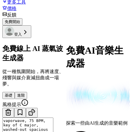
更多工具
價格
反饋
免費開始
登入
免費線上 AI 蒸氣波
免費AI音樂生
生成器
成器
從一種氛圍開始，再將速度、
殘響與媒介衰減扭曲成一場
夢。
基礎
進階
風格提示
探索一些由AI生成的音樂範例