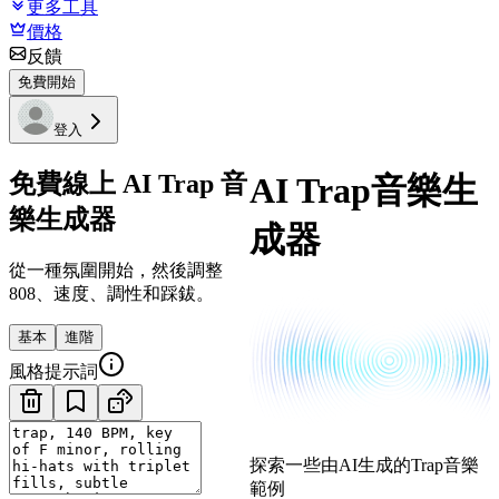
更多工具
價格
反饋
免費開始
登入
免費線上 AI Trap 音
AI Trap音樂生
樂生成器
成器
從一種氛圍開始，然後調整
808、速度、調性和踩鈸。
基本
進階
風格提示詞
探索一些由AI生成的Trap音樂
範例