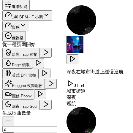
進階功能
140 BPM · F 小調
質感
僅器樂
從一種氛圍開始
暗黑 Trap 節拍
Rage 頌歌
深夜在城市街道上緩慢巡航
英式 Drill 節拍
01:54
Pluggnb 夜間駕駛
城市街道
漂移 Phonk
深夜
巡航
深夜 Trap Soul
生成歌曲數量