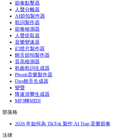
節奏點擊器
人聲分離器
AI節拍製作器
歌詞製作器
節奏檢測器
人聲提取器
音樂變速器
幻燈片製作器
饒舌節拍製作器
音高檢測器
歌曲歌詞生成器
Phonk音樂製作器
Diss饒舌生成器
變聲
降速混響生成器
MP3轉MIDI
部落格
2026 年如何為 TikTok 製作 AI Trap 音樂節奏
法律