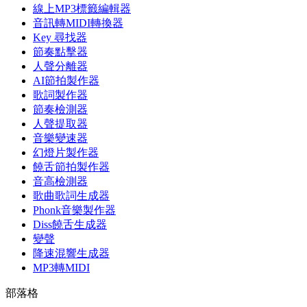
線上MP3標籤編輯器
音訊轉MIDI轉換器
Key 尋找器
節奏點擊器
人聲分離器
AI節拍製作器
歌詞製作器
節奏檢測器
人聲提取器
音樂變速器
幻燈片製作器
饒舌節拍製作器
音高檢測器
歌曲歌詞生成器
Phonk音樂製作器
Diss饒舌生成器
變聲
降速混響生成器
MP3轉MIDI
部落格