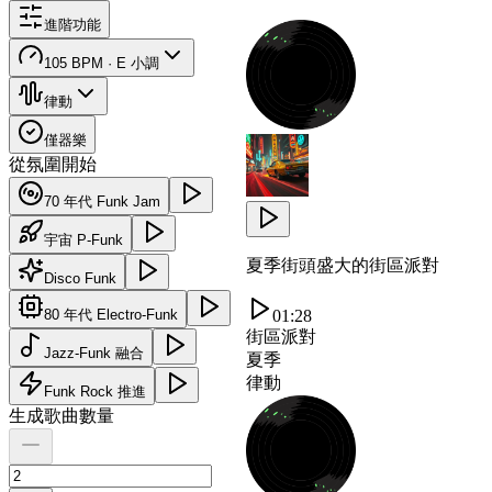
進階功能
105 BPM · E 小調
律動
僅器樂
從氛圍開始
70 年代 Funk Jam
宇宙 P-Funk
夏季街頭盛大的街區派對
Disco Funk
80 年代 Electro-Funk
01:28
街區派對
Jazz-Funk 融合
夏季
律動
Funk Rock 推進
生成歌曲數量