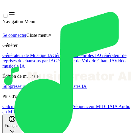
Navigation Menu
Se connecter
Close menu
×
Générer
Générateur de Musique IA
Générateur de Paroles IA
Générateur de
reprises de chansons par IA
Générateur de Voix de Chant IA
Vidéo
musicale IA
Édition de musique
Suppresseur Vocal AI
Séparateur de Pistes IA
Plus d'outils musicaux
Calculateur de BPM
Mastering par IA
Séquenceur MIDI IA
IA Audio
en MIDI
Plus d'outils
Français