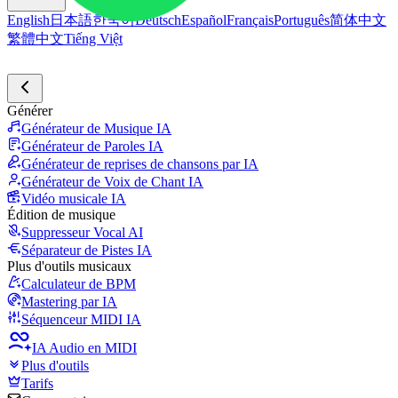
English
日本語
한국어
Deutsch
Español
Français
Português
简体中文
繁體中文
Tiếng Việt
Générer
Générateur de Musique IA
Générateur de Paroles IA
Générateur de reprises de chansons par IA
Générateur de Voix de Chant IA
Vidéo musicale IA
Édition de musique
Suppresseur Vocal AI
Séparateur de Pistes IA
Plus d'outils musicaux
Calculateur de BPM
Mastering par IA
Séquenceur MIDI IA
IA Audio en MIDI
Plus d'outils
Tarifs