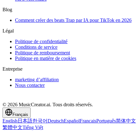
Blog
Comment créer des beats Trap par IA pour TikTok en 2026
Légal
Politique de confidentialité
Conditions de service
Politique de remboursement
Politique en matière de cookies
Entreprise
marketing d’affiliation
Nous contacter
© 2026 MusicCreator.ai. Tous droits réservés.
Français
English
日本語
한국어
Deutsch
Español
Français
Português
简体中文
繁體中文
Tiếng Việt