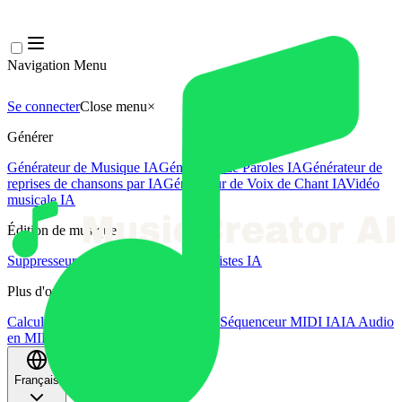
Navigation Menu
Se connecter
Close menu
×
Générer
Générateur de Musique IA
Générateur de Paroles IA
Générateur de
reprises de chansons par IA
Générateur de Voix de Chant IA
Vidéo
musicale IA
Édition de musique
Suppresseur Vocal AI
Séparateur de Pistes IA
Plus d'outils musicaux
Calculateur de BPM
Mastering par IA
Séquenceur MIDI IA
IA Audio
en MIDI
Plus d'outils
Français