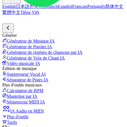
English
日本語
한국어
Deutsch
Español
Français
Português
简体中文
繁體中文
Tiếng Việt
Générer
Générateur de Musique IA
Générateur de Paroles IA
Générateur de reprises de chansons par IA
Générateur de Voix de Chant IA
Vidéo musicale IA
Édition de musique
Suppresseur Vocal AI
Séparateur de Pistes IA
Plus d'outils musicaux
Calculateur de BPM
Mastering par IA
Séquenceur MIDI IA
IA Audio en MIDI
Plus d'outils
Tarifs