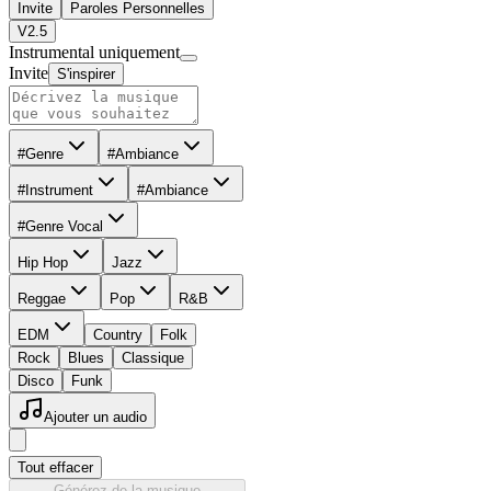
Invite
Paroles Personnelles
V2.5
Instrumental uniquement
Invite
S'inspirer
#Genre
#Ambiance
#Instrument
#Ambiance
#Genre Vocal
Hip Hop
Jazz
Reggae
Pop
R&B
EDM
Country
Folk
Rock
Blues
Classique
Disco
Funk
Ajouter un audio
Tout effacer
Générez de la musique