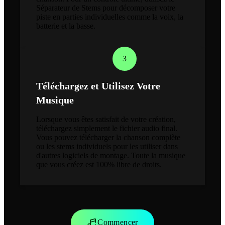
Séparateur de Stems pour décomposer votre
piste en parties individuelles comme la voix, la
batterie et la basse.
3
Téléchargez et Utilisez Votre
Musique
Lorsque vous êtes satisfait de votre création,
téléchargez simplement le fichier audio final.
Vous pouvez télécharger la chanson complète
ou les stems individuels pour les utiliser dans
d'autres logiciels de montage. Toute la musique
que vous créez est 100% libre de droits.
Commencer