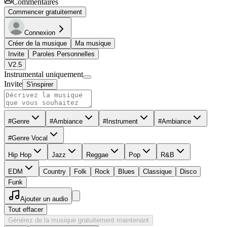
Commentaires
Commencer gratuitement
Connexion
Créer de la musique
Ma musique
Invite
Paroles Personnelles
V2.5
Instrumental uniquement
Invite
S'inspirer
#Genre
#Ambiance
#Instrument
#Ambiance
#Genre Vocal
Hip Hop
Jazz
Reggae
Pop
R&B
EDM
Country
Folk
Rock
Blues
Classique
Disco
Funk
Ajouter un audio
Tout effacer
Générez de la musique gratuitement maintenant