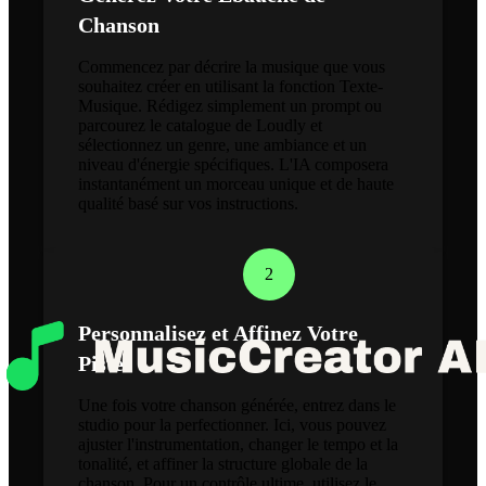
Chanson
Commencez par décrire la musique que vous
souhaitez créer en utilisant la fonction Texte-
Musique. Rédigez simplement un prompt ou
parcourez le catalogue de Loudly et
sélectionnez un genre, une ambiance et un
niveau d'énergie spécifiques. L'IA composera
instantanément un morceau unique et de haute
qualité basé sur vos instructions.
2
Personnalisez et Affinez Votre
Piste
Une fois votre chanson générée, entrez dans le
studio pour la perfectionner. Ici, vous pouvez
ajuster l'instrumentation, changer le tempo et la
tonalité, et affiner la structure globale de la
chanson. Pour un contrôle ultime, utilisez le