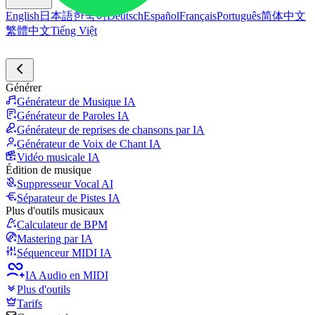
English
日本語
한국어
Deutsch
Español
Français
Português
简体中文
繁體中文
Tiếng Việt
Générer
Générateur de Musique IA
Générateur de Paroles IA
Générateur de reprises de chansons par IA
Générateur de Voix de Chant IA
Vidéo musicale IA
Édition de musique
Suppresseur Vocal AI
Séparateur de Pistes IA
Plus d'outils musicaux
Calculateur de BPM
Mastering par IA
Séquenceur MIDI IA
IA Audio en MIDI
Plus d'outils
Tarifs