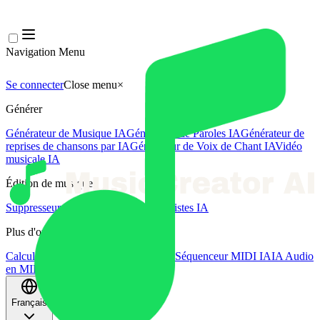
Navigation Menu
Se connecter
Close menu
×
Générer
Générateur de Musique IA
Générateur de Paroles IA
Générateur de
reprises de chansons par IA
Générateur de Voix de Chant IA
Vidéo
musicale IA
Édition de musique
Suppresseur Vocal AI
Séparateur de Pistes IA
Plus d'outils musicaux
Calculateur de BPM
Mastering par IA
Séquenceur MIDI IA
IA Audio
en MIDI
Plus d'outils
Français